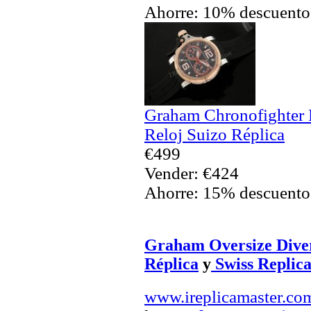
Ahorre: 10% descuento
Graham Chronofighter R
Reloj Suizo Réplica
€499
Vender: €424
Ahorre: 15% descuento
Graham Oversize Diver
Réplica
y
Swiss Replica
www.ireplicamaster.co