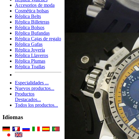
Accesorios de moda
Cosmética bolsas
Réplica Belts
Réplica Billeteras
Réplica Bolsos
Réplica Bufandas
Réplica Cajas de regalo
Réplica Gafas
Réplica Joyería
Réplica Llaveros
Réplica Plumas
Réplica Toallas
Especialidades ...
Nuevos productos...
Productos
Destacados...
Todos los productos...
Idiomas