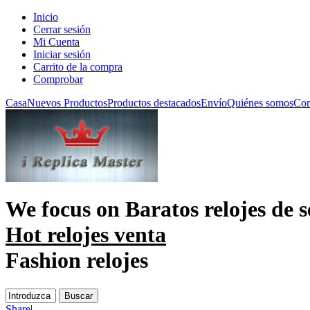
Inicio
Cerrar sesión
Mi Cuenta
Iniciar sesión
Carrito de la compra
Comprobar
Casa
Nuevos Productos
Productos destacados
Envío
Quiénes somos
Con
We focus on
Baratos relojes de 
Hot relojes venta
Fashion relojes
Share
|