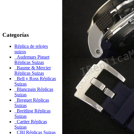
Categorías
Réplica de relojes
suizos
Audemars Piguet
Réplicas Suizas
Baume & Mercier
Réplicas Suizas
Bell y Ross Réplicas
Suizas
Blancpain Réplicas
Suizas
Breguet Réplicas
Suizas
Breitling Réplicas
Suizas
Cartier Réplicas
Suizas
CBI Réplicas Suizas