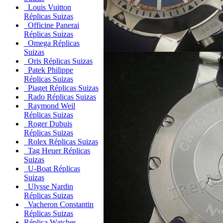
Louis Vuitton
Réplicas Suizas
Officine Panerai
Réplicas Suizas
Omega Réplicas
Suizas
Oris Réplicas Suizas
Patek Philippe
Réplicas Suizas
Piaget Réplicas Suizas
Rado Réplicas Suizas
Raymond Weil
Réplicas Suizas
Roger Dubuis
Réplicas Suizas
Rolex Réplicas Suizas
Tag Heuer Réplicas
Suizas
U-Boat Réplicas
Suizas
Ulysse Nardin
Réplicas Suizas
Vacheron Constantin
Réplicas Suizas
Réplica Watches