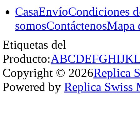
Casa
Envío
Condiciones d
somos
Contáctenos
Mapa d
Etiquetas del
Producto:
A
B
C
D
E
F
G
H
I
J
K
Copyright © 2026
Replica 
Powered by
Replica Swiss