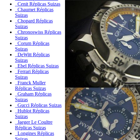
Cenit Réplicas Suizas
Chaumet Réplicas
Suizas
Chopard Réplicas
Suizas
Chronoswiss Réplicas
Suizas
Corum Réplicas
Suizas
DeWitt Réplicas
Suizas
Ebel Réplicas Suizas
Ferrari Réplicas
Suizas
Franck Muller
Réplicas Suizas
Graham Réplicas
Suizas
Gucci Réplicas Suizas
Hublot Réplicas
Suizas
Jaeger Le Coultre
Réplicas Suizas
Longines Réplicas
Suizas