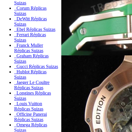
Suizas
Corum Réplicas
Suizas
DeWitt Réplicas
Suizas
Ebel Réplicas Suizas
Ferrari Réplicas
Suizas
Franck Muller
Réplicas Suizas
Graham Réplicas
Suizas
Gucci Réplicas Suizas
Hublot Réplicas
Suizas
Jaeger Le Coultre
Réplicas Suizas
Longines Réplicas
Suizas
Louis Vuitton
Réplicas Suizas
Officine Panerai
Réplicas Suizas
Omega Réplicas
Suizas