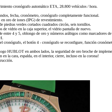
miento cronógrafo automático ETA, 28.800 vehículos / hora.
undos, fecha, cronómetro, cronógrafo completamente funcional.
 en oro de iones (IPG) de revestimiento.
de piedras verdes cortados cuadrados circón, seis tornillos.
os de vidrio en la caja superior, el vidrio pantalla de nuevo.
de entre 4 y 5, oblongo de oro y números arábigos como marcadores de ho
H.
 el cronógrafo, el botón 4 - cronógrafo se reconfigure, función cronóme
 logo HUBLOT en ambos lados, la seguridad de oro broche de impleme
en la cara, espalda, en el interior, cierre, incluso en la corona!
trucción.