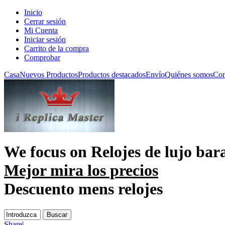
Inicio
Cerrar sesión
Mi Cuenta
Iniciar sesión
Carrito de la compra
Comprobar
Casa
Nuevos Productos
Productos destacados
Envío
Quiénes somos
Con
We focus on
Relojes de lujo bar
Mejor mira los precios
Descuento mens relojes
Share
|