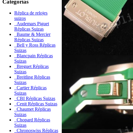
Categorías
Réplica de relojes
suizos
Audemars Piguet
Réplicas Suizas
Baume & Mercier
Réplicas Suizas
Bell y Ross Réplicas
Suizas
Blancpain Réplicas
Suizas
Breguet Réplicas
Suizas
Breitling Réplicas
Suizas
Cartier Réplicas
Suizas
CBI Réplicas Suizas
Cenit Réplicas Suizas
Chaumet Réplicas
Suizas
Chopard Réplicas
Suizas
Chronoswiss Réplicas