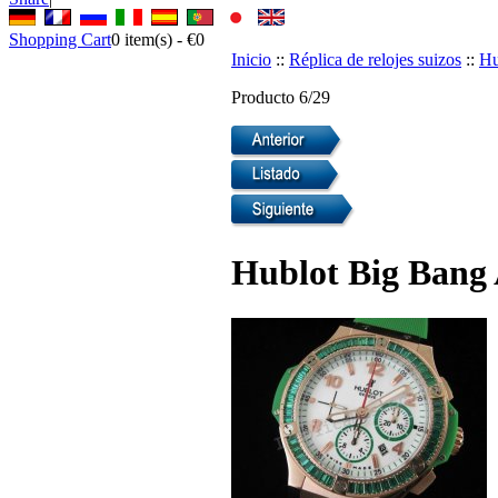
Shopping Cart
0
item(s) -
€0
Inicio
::
Réplica de relojes suizos
::
Hu
Producto 6/29
Hublot Big Bang 