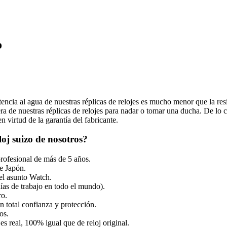
o
tencia al agua de nuestras réplicas de relojes es mucho menor que la resi
 de nuestras réplicas de relojes para nadar o tomar una ducha. De lo co
 virtud de la garantía del fabricante.
oj suizo de nosotros?
profesional de más de 5 años.
e Japón.
el asunto Watch.
ías de trabajo en todo el mundo).
ro.
 total confianza y protección.
os.
es real, 100% igual que de reloj original.