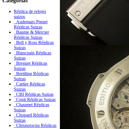
Categorías
Réplica de relojes
suizos
Audemars Piguet
Réplicas Suizas
Baume & Mercier
Réplicas Suizas
Bell y Ross Réplicas
Suizas
Blancpain Réplicas
Suizas
Breguet Réplicas
Suizas
Breitling Réplicas
Suizas
Cartier Réplicas
Suizas
CBI Réplicas Suizas
Cenit Réplicas Suizas
Chaumet Réplicas
Suizas
Chopard Réplicas
Suizas
Chronoswiss Réplicas