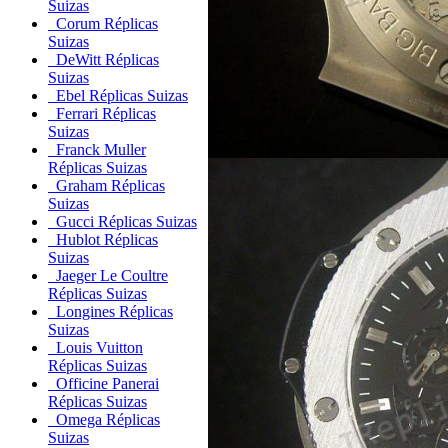
Suizas
Corum Réplicas
Suizas
DeWitt Réplicas
Suizas
Ebel Réplicas Suizas
Ferrari Réplicas
Suizas
Franck Muller
Réplicas Suizas
Graham Réplicas
Suizas
Gucci Réplicas Suizas
Hublot Réplicas
Suizas
Jaeger Le Coultre
Réplicas Suizas
Longines Réplicas
Suizas
Louis Vuitton
Réplicas Suizas
Officine Panerai
Réplicas Suizas
Omega Réplicas
Suizas