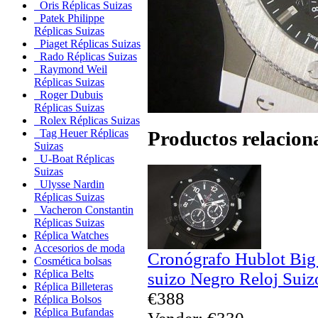
Oris Réplicas Suizas
Patek Philippe
Réplicas Suizas
Piaget Réplicas Suizas
Rado Réplicas Suizas
Raymond Weil
Réplicas Suizas
Roger Dubuis
Réplicas Suizas
Rolex Réplicas Suizas
Productos relacion
Tag Heuer Réplicas
Suizas
U-Boat Réplicas
Suizas
Ulysse Nardin
Réplicas Suizas
Vacheron Constantin
Réplicas Suizas
Réplica Watches
Accesorios de moda
Cronógrafo Hublot Big
Cosmética bolsas
Réplica Belts
suizo Negro Reloj Suiz
Réplica Billeteras
€388
Réplica Bolsos
Réplica Bufandas