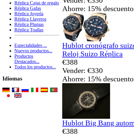
Vender: €330
Réplica Cajas de regalo
Ahorre: 15% descuento
Réplica Gafas
Réplica Joyería
Réplica Llaveros
Réplica Plumas
Réplica Toallas
Hublot cronógrafo sui
Especialidades ...
Nuevos productos...
Reloj Suizo Réplica
Productos
€388
Destacados...
Todos los productos...
Vender: €330
Ahorre: 15% descuento
Idiomas
Hublot Big Bang automá
€388