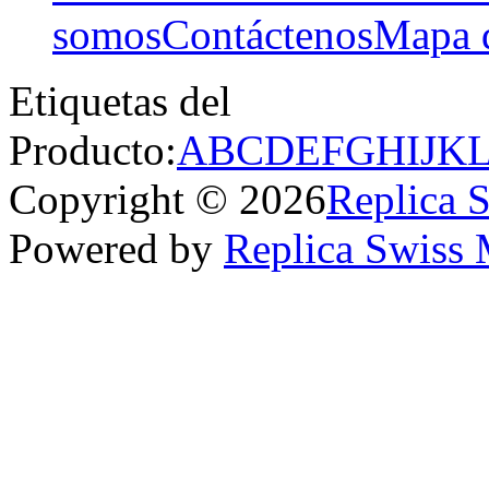
somos
Contáctenos
Mapa d
Etiquetas del
Producto:
A
B
C
D
E
F
G
H
I
J
K
Copyright © 2026
Replica 
Powered by
Replica Swiss