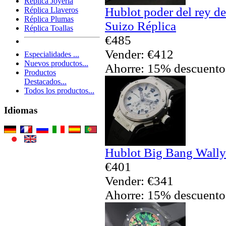
Réplica Joyería
Hublot poder del rey de
Réplica Llaveros
Réplica Plumas
Suizo Réplica
Réplica Toallas
€485
Vender: €412
Especialidades ...
Nuevos productos...
Ahorre: 15% descuento
Productos
Destacados...
Todos los productos...
Idiomas
Hublot Big Bang Wally 
€401
Vender: €341
Ahorre: 15% descuento