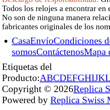
Todos los relojes a encontrar en 
No son de ninguna manera relacio
fabricantes originales de los no
Casa
Envío
Condiciones d
somos
Contáctenos
Mapa d
Etiquetas del
Producto:
A
B
C
D
E
F
G
H
I
J
K
Copyright © 2026
Replica 
Powered by
Replica Swiss