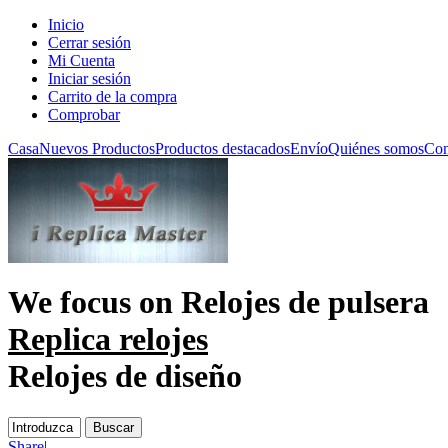
Inicio
Cerrar sesión
Mi Cuenta
Iniciar sesión
Carrito de la compra
Comprobar
Casa
Nuevos Productos
Productos destacados
Envío
Quiénes somos
Con
We focus on
Relojes de pulsera
Replica relojes
Relojes de diseño
Share
|