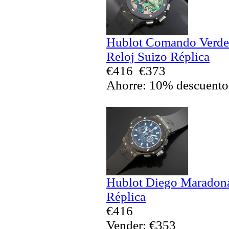
Hublot Comando Verde 
Reloj Suizo Réplica
€416
€373
Ahorre: 10% descuento
Hublot Diego Maradona 
Réplica
€416
Vender: €353