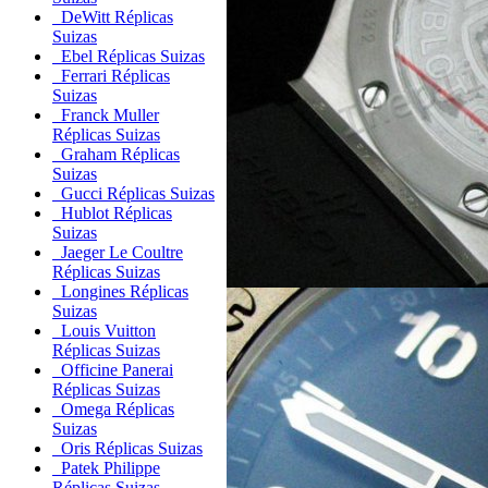
DeWitt Réplicas
Suizas
Ebel Réplicas Suizas
Ferrari Réplicas
Suizas
Franck Muller
Réplicas Suizas
Graham Réplicas
Suizas
Gucci Réplicas Suizas
Hublot Réplicas
Suizas
Jaeger Le Coultre
Réplicas Suizas
Longines Réplicas
Suizas
Louis Vuitton
Réplicas Suizas
Officine Panerai
Réplicas Suizas
Omega Réplicas
Suizas
Oris Réplicas Suizas
Patek Philippe
Réplicas Suizas