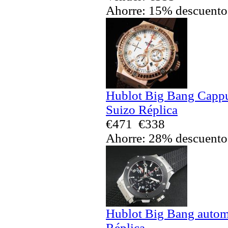
Ahorre: 15% descuento
Hublot Big Bang Cappu
Suizo Réplica
€471
€338
Ahorre: 28% descuento
Hublot Big Bang automá
Réplica