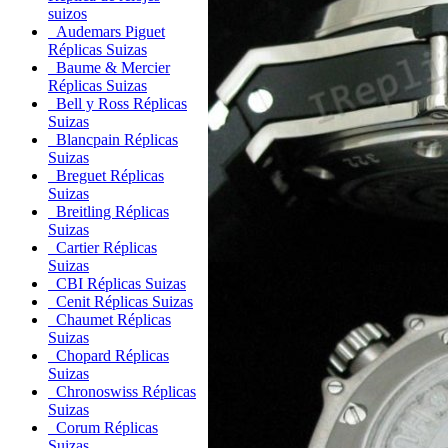
suizos
Audemars Piguet
Réplicas Suizas
Baume & Mercier
Réplicas Suizas
Bell y Ross Réplicas
Suizas
Blancpain Réplicas
Suizas
Breguet Réplicas
Suizas
Breitling Réplicas
Suizas
Cartier Réplicas
Suizas
CBI Réplicas Suizas
Cenit Réplicas Suizas
Chaumet Réplicas
Suizas
Chopard Réplicas
Suizas
Chronoswiss Réplicas
Suizas
Corum Réplicas
Suizas