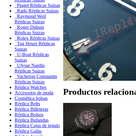
Piaget Réplicas Suizas
Rado Réplicas Suizas
Raymond Weil
Réplicas Suizas
Roger Dubuis
Réplicas Suizas
Rolex Réplicas Suizas
Tag Heuer Réplicas
Suizas
U-Boat Réplicas
Suizas
Ulysse Nardin
Réplicas Suizas
Vacheron Constantin
Réplicas Suizas
Réplica Watches
Productos relacion
Accesorios de moda
Cosmética bolsas
Réplica Belts
Réplica Billeteras
Réplica Bolsos
Réplica Bufandas
Réplica Cajas de regalo
Réplica Gafas