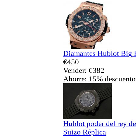
Diamantes Hublot Big 
€450
Vender: €382
Ahorre: 15% descuento
Hublot poder del rey de
Suizo Réplica