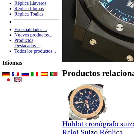
Réplica Llaveros
Réplica Plumas
Réplica Toallas
Especialidades ...
Nuevos productos...
Productos
Destacados...
Todos los productos...
Idiomas
Productos relacion
Hublot cronógrafo sui
Reloj Suizo Réplica