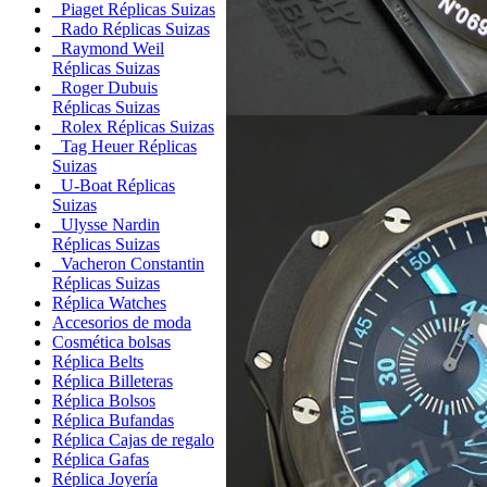
Piaget Réplicas Suizas
Rado Réplicas Suizas
Raymond Weil
Réplicas Suizas
Roger Dubuis
Réplicas Suizas
Rolex Réplicas Suizas
Tag Heuer Réplicas
Suizas
U-Boat Réplicas
Suizas
Ulysse Nardin
Réplicas Suizas
Vacheron Constantin
Réplicas Suizas
Réplica Watches
Accesorios de moda
Cosmética bolsas
Réplica Belts
Réplica Billeteras
Réplica Bolsos
Réplica Bufandas
Réplica Cajas de regalo
Réplica Gafas
Réplica Joyería