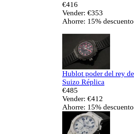
€416
Vender: €353
Ahorre: 15% descuento
Hublot poder del rey de
Suizo Réplica
€485
Vender: €412
Ahorre: 15% descuento