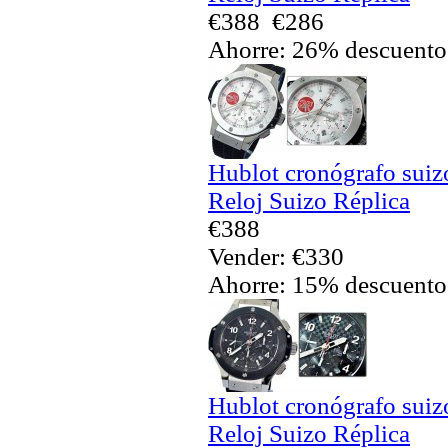
€388
€286
Ahorre: 26% descuento
Hublot cronógrafo sui
Reloj Suizo Réplica
€388
Vender: €330
Ahorre: 15% descuento
Hublot cronógrafo sui
Reloj Suizo Réplica