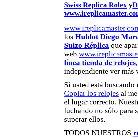
Swiss Replica Rolex
y
D
www.ireplicamaster.c
www.ireplicamaster.co
los
Hublot Diego Mara
Suizo Réplica
que apare
web.
www.ireplicamaste
línea tienda de relojes
independiente ver más v
Si usted está buscando
Copiar los relojes
al mej
el lugar correcto. Nuest
luchando no sólo para sa
superar ellos.
TODOS NUESTROS
r