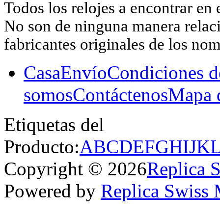
Todos los relojes a encontrar en 
No son de ninguna manera relacio
fabricantes originales de los no
Casa
Envío
Condiciones d
somos
Contáctenos
Mapa d
Etiquetas del
Producto:
A
B
C
D
E
F
G
H
I
J
K
Copyright © 2026
Replica 
Powered by
Replica Swiss