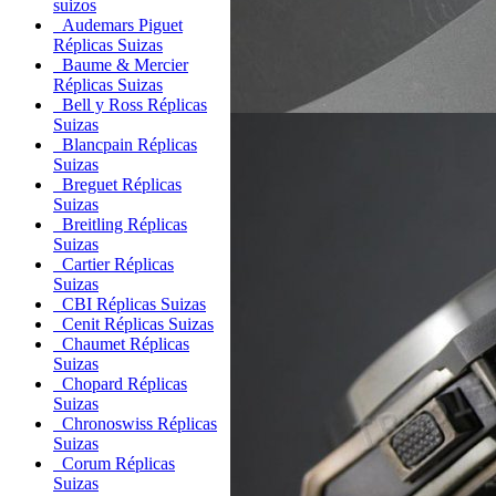
suizos
Audemars Piguet
Réplicas Suizas
Baume & Mercier
Réplicas Suizas
Bell y Ross Réplicas
Suizas
Blancpain Réplicas
Suizas
Breguet Réplicas
Suizas
Breitling Réplicas
Suizas
Cartier Réplicas
Suizas
CBI Réplicas Suizas
Cenit Réplicas Suizas
Chaumet Réplicas
Suizas
Chopard Réplicas
Suizas
Chronoswiss Réplicas
Suizas
Corum Réplicas
Suizas