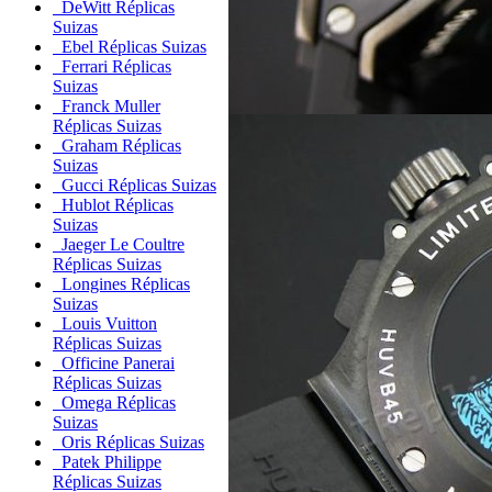
DeWitt Réplicas
Suizas
Ebel Réplicas Suizas
Ferrari Réplicas
Suizas
Franck Muller
Réplicas Suizas
Graham Réplicas
Suizas
Gucci Réplicas Suizas
Hublot Réplicas
Suizas
Jaeger Le Coultre
Réplicas Suizas
Longines Réplicas
Suizas
Louis Vuitton
Réplicas Suizas
Officine Panerai
Réplicas Suizas
Omega Réplicas
Suizas
Oris Réplicas Suizas
Patek Philippe
Réplicas Suizas