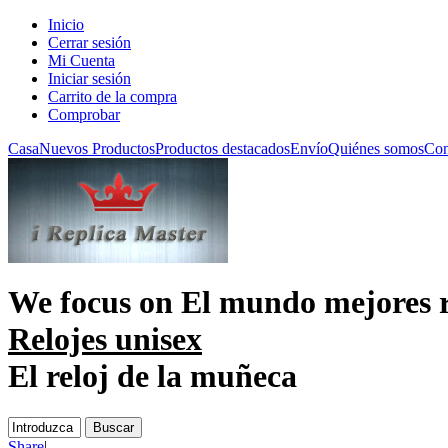
Inicio
Cerrar sesión
Mi Cuenta
Iniciar sesión
Carrito de la compra
Comprobar
Casa
Nuevos Productos
Productos destacados
Envío
Quiénes somos
Con
We focus on
El mundo mejores r
Relojes unisex
El reloj de la muñeca
Share
|