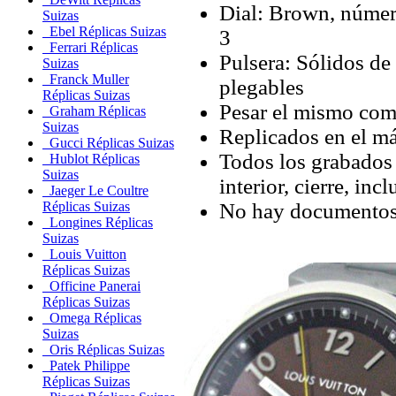
Dial: Brown, número
Suizas
Ebel Réplicas Suizas
3
Ferrari Réplicas
Pulsera: Sólidos de
Suizas
Franck Muller
plegables
Réplicas Suizas
Pesar el mismo com
Graham Réplicas
Suizas
Replicados en el má
Gucci Réplicas Suizas
Todos los grabados y
Hublot Réplicas
Suizas
interior, cierre, inc
Jaeger Le Coultre
No hay documentos 
Réplicas Suizas
Longines Réplicas
Suizas
Louis Vuitton
Réplicas Suizas
Officine Panerai
Réplicas Suizas
Omega Réplicas
Suizas
Oris Réplicas Suizas
Patek Philippe
Réplicas Suizas