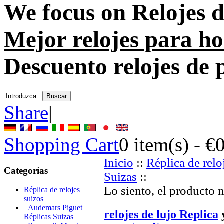
We focus on
Relojes 
Mejor relojes para h
Descuento relojes de 
Share
|
Shopping Cart
0
item(s) -
€
Inicio
::
Réplica de relo
Categorías
Suizas
::
Lo siento, el producto 
Réplica de relojes
suizos
Audemars Piguet
relojes de lujo Replica
Réplicas Suizas