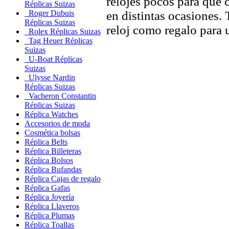
relojes pocos para que c
Réplicas Suizas
en distintas ocasiones.
Roger Dubuis
Réplicas Suizas
reloj como regalo para 
Rolex Réplicas Suizas
Tag Heuer Réplicas
Suizas
U-Boat Réplicas
Suizas
Ulysse Nardin
Réplicas Suizas
Vacheron Constantin
Réplicas Suizas
Réplica Watches
Accesorios de moda
Cosmética bolsas
Réplica Belts
Réplica Billeteras
Réplica Bolsos
Réplica Bufandas
Réplica Cajas de regalo
Réplica Gafas
Réplica Joyería
Réplica Llaveros
Réplica Plumas
Réplica Toallas