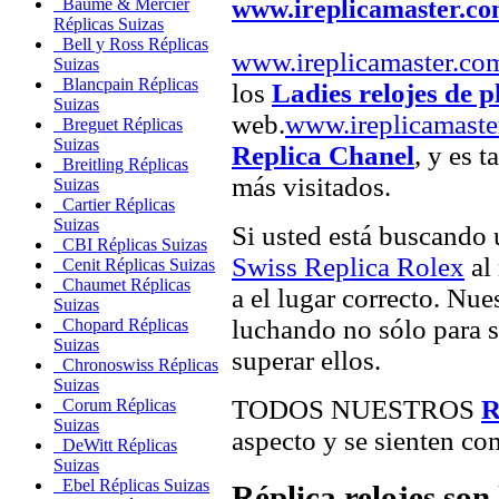
www.ireplicamaster.c
Baume & Mercier
Réplicas Suizas
Bell y Ross Réplicas
www.ireplicamaster.co
Suizas
Blancpain Réplicas
los
Ladies relojes de p
Suizas
web.
www.ireplicamaste
Breguet Réplicas
Suizas
Replica Chanel
, y es 
Breitling Réplicas
más visitados.
Suizas
Cartier Réplicas
Suizas
Si usted está buscando
CBI Réplicas Suizas
Swiss Replica Rolex
al 
Cenit Réplicas Suizas
Chaumet Réplicas
a el lugar correcto. Nue
Suizas
luchando no sólo para sa
Chopard Réplicas
Suizas
superar ellos.
Chronoswiss Réplicas
Suizas
TODOS NUESTROS
R
Corum Réplicas
Suizas
aspecto y se sienten com
DeWitt Réplicas
Suizas
Ebel Réplicas Suizas
Réplica relojes son