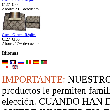
Gucci Cartera Réplica
€127
€90
Ahorre: 29% descuento
Gucci Cartera Réplica
€127
€105
Ahorre: 17% descuento
Idiomas
IMPORTANTE:
NUESTRO
productos le permiten famil
elección. CUANDO HAN