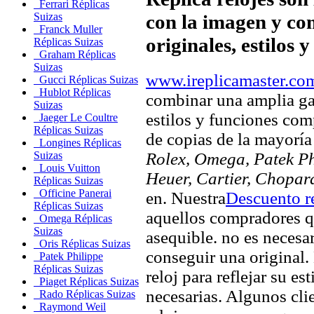
Ferrari Réplicas
con la imagen y com
Suizas
Franck Muller
originales, estilos 
Réplicas Suizas
Graham Réplicas
Suizas
www.ireplicamaster.co
Gucci Réplicas Suizas
Hublot Réplicas
combinar una amplia ga
Suizas
estilos y funciones comp
Jaeger Le Coultre
Réplicas Suizas
de copias de la mayorí
Longines Réplicas
Rolex, Omega, Patek Phi
Suizas
Louis Vuitton
Heuer, Cartier, Chopar
Réplicas Suizas
Officine Panerai
en. Nuestra
Descuento re
Réplicas Suizas
aquellos compradores q
Omega Réplicas
Suizas
asequible. no es necesa
Oris Réplicas Suizas
conseguir una original. 
Patek Philippe
Réplicas Suizas
reloj para reflejar su es
Piaget Réplicas Suizas
necesarias. Algunos clie
Rado Réplicas Suizas
Raymond Weil