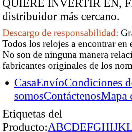
QUIERE INVERTIR EN, F
distribuidor más cercano.
Descargo de responsabilidad:
Gr
Todos los relojes a encontrar en 
No son de ninguna manera relacio
fabricantes originales de los no
Casa
Envío
Condiciones d
somos
Contáctenos
Mapa d
Etiquetas del
Producto:
A
B
C
D
E
F
G
H
I
J
K