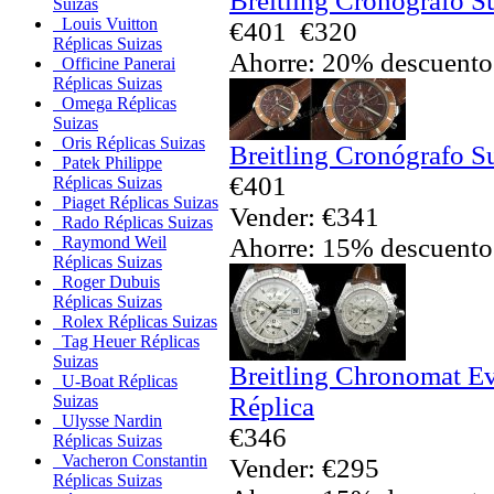
Breitling Cronógrafo S
Suizas
Louis Vuitton
€401
€320
Réplicas Suizas
Ahorre: 20% descuento
Officine Panerai
Réplicas Suizas
Omega Réplicas
Suizas
Oris Réplicas Suizas
Breitling Cronógrafo S
Patek Philippe
€401
Réplicas Suizas
Piaget Réplicas Suizas
Vender: €341
Rado Réplicas Suizas
Ahorre: 15% descuento
Raymond Weil
Réplicas Suizas
Roger Dubuis
Réplicas Suizas
Rolex Réplicas Suizas
Tag Heuer Réplicas
Suizas
Breitling Chronomat Ev
U-Boat Réplicas
Réplica
Suizas
Ulysse Nardin
€346
Réplicas Suizas
Vacheron Constantin
Vender: €295
Réplicas Suizas