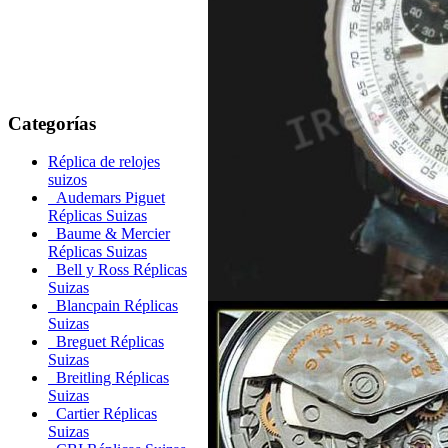
Categorías
Réplica de relojes
suizos
Audemars Piguet
Réplicas Suizas
Baume & Mercier
Réplicas Suizas
Bell y Ross Réplicas
Suizas
Blancpain Réplicas
Suizas
Breguet Réplicas
Suizas
Breitling Réplicas
Suizas
Cartier Réplicas
Suizas