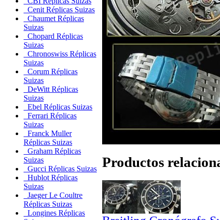
CBI Réplicas Suizas
Cenit Réplicas Suizas
Chaumet Réplicas
Suizas
Chopard Réplicas
Suizas
Chronoswiss Réplicas
Suizas
Corum Réplicas
Suizas
DeWitt Réplicas
Suizas
Ebel Réplicas Suizas
Ferrari Réplicas
Suizas
Franck Muller
Réplicas Suizas
Graham Réplicas
Productos relacion
Suizas
Gucci Réplicas Suizas
Hublot Réplicas
Suizas
Jaeger Le Coultre
Réplicas Suizas
Longines Réplicas