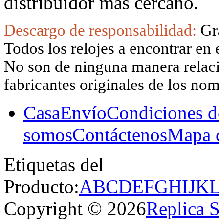
distribuidor más cercano.
Descargo de responsabilidad:
Gr
Todos los relojes a encontrar en 
No son de ninguna manera relacio
fabricantes originales de los no
Casa
Envío
Condiciones d
somos
Contáctenos
Mapa d
Etiquetas del
Producto:
A
B
C
D
E
F
G
H
I
J
K
Copyright © 2026
Replica 