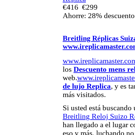
€416
€299
Ahorre: 28% descuento
Breitling Réplicas Suiz
www.ireplicamaster.c
www.ireplicamaster.co
los
Descuento mens rel
web.
www.ireplicamaste
de lujo Replica
, y es t
más visitados.
Si usted está buscando
Breitling Reloj Suizo R
han llegado a el lugar c
eso y más, luchando no 