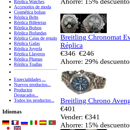
Ahorre: 15% descuento
Réplica Watches
Accesorios de moda
Cosmética bolsas
Réplica Belts
Réplica Billeteras
Réplica Bolsos
Réplica Bufandas
Breitling Chronomat Ev
Réplica Cajas de regalo
Réplica Gafas
Réplica
Réplica Joyería
€346
€246
Réplica Llaveros
Réplica Plumas
Ahorre: 29% descuento
Réplica Toallas
Especialidades ...
Nuevos productos...
Productos
Destacados...
Breitling Chrono Aveng
Todos los productos...
€401
Idiomas
Vender: €341
Ahorre: 15% descuento