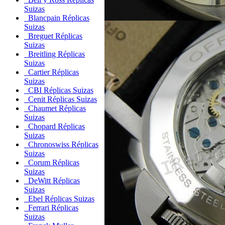
Suizas
Blancpain Réplicas
Suizas
Breguet Réplicas
Suizas
Breitling Réplicas
Suizas
Cartier Réplicas
Suizas
CBI Réplicas Suizas
Cenit Réplicas Suizas
Chaumet Réplicas
Suizas
Chopard Réplicas
Suizas
Chronoswiss Réplicas
Suizas
Corum Réplicas
Suizas
DeWitt Réplicas
Suizas
Ebel Réplicas Suizas
Ferrari Réplicas
Suizas