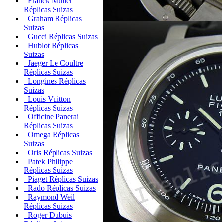
Franck Muller
Réplicas Suizas
Graham Réplicas
Suizas
Gucci Réplicas Suizas
Hublot Réplicas
Suizas
Jaeger Le Coultre
Réplicas Suizas
Longines Réplicas
Suizas
Louis Vuitton
Réplicas Suizas
Officine Panerai
Réplicas Suizas
Omega Réplicas
Suizas
Oris Réplicas Suizas
Patek Philippe
Réplicas Suizas
Piaget Réplicas Suizas
Rado Réplicas Suizas
Raymond Weil
Réplicas Suizas
Roger Dubuis