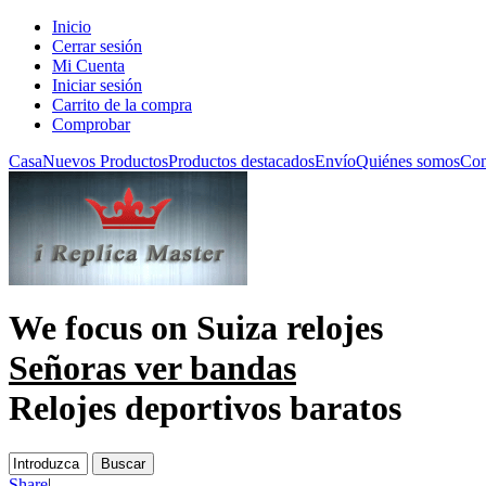
Inicio
Cerrar sesión
Mi Cuenta
Iniciar sesión
Carrito de la compra
Comprobar
Casa
Nuevos Productos
Productos destacados
Envío
Quiénes somos
Con
We focus on
Suiza relojes
Señoras ver bandas
Relojes deportivos baratos
Share
|