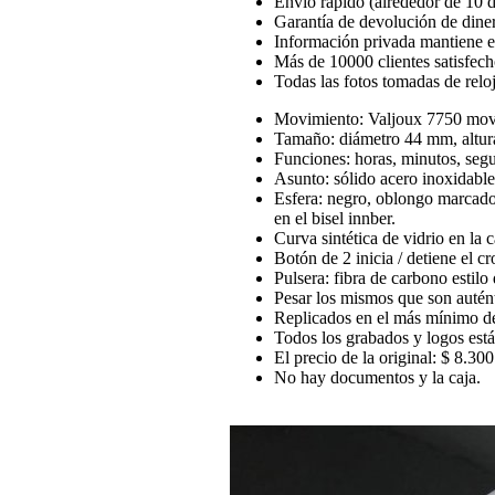
Envío rápido (alrededor de 10 d
Garantía de devolución de dine
Información privada mantiene en
Más de 10000 clientes satisfech
Todas las fotos tomadas de reloj
Movimiento: Valjoux 7750 movi
Tamaño: diámetro 44 mm, altu
Funciones: horas, minutos, seg
Asunto: sólido acero inoxidabl
Esfera: negro, oblongo marcado
en el bisel innber.
Curva sintética de vidrio en la c
Botón de 2 inicia / detiene el 
Pulsera: fibra de carbono estilo
Pesar los mismos que son autént
Replicados en el más mínimo de
Todos los grabados y logos están 
El precio de la original: $ 8.300
No hay documentos y la caja.