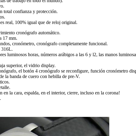
ías de trabajo en todo el mundo).
ro.
 total confianza y protección.
os.
es real, 100% igual que de reloj original.
miento cronógrafo automático.
ra 17 mm.
undos, cronómetro, cronógrafo completamente funcional.
e 316L.
res luminosos horas, números arábigos a las 6 y l2, las manos luminos
aja superior, el vidrio display.
cronógrafo, el botón 4 cronógrafo se reconfigure, función cronómetro dis
 de la banda de cuero con hebilla de pre-V.
icos.
talle.
en la cara, espalda, en el interior, cierre, incluso en la corona!
.