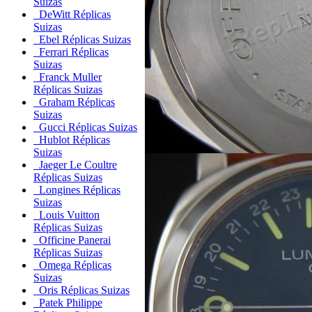
Suizas
DeWitt Réplicas
Suizas
Ebel Réplicas Suizas
Ferrari Réplicas
Suizas
Franck Muller
Réplicas Suizas
Graham Réplicas
Suizas
Gucci Réplicas Suizas
Hublot Réplicas
Suizas
Jaeger Le Coultre
Réplicas Suizas
Longines Réplicas
Suizas
Louis Vuitton
Réplicas Suizas
Officine Panerai
Réplicas Suizas
Omega Réplicas
Suizas
Oris Réplicas Suizas
Patek Philippe