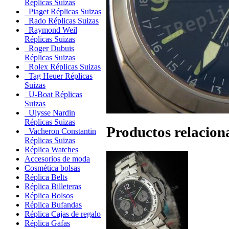
Réplicas Suizas
Piaget Réplicas Suizas
Rado Réplicas Suizas
Raymond Weil
Réplicas Suizas
Roger Dubuis
Réplicas Suizas
Rolex Réplicas Suizas
Tag Heuer Réplicas
Suizas
U-Boat Réplicas
Suizas
Ulysse Nardin
Réplicas Suizas
Productos relacion
Vacheron Constantin
Réplicas Suizas
Réplica Watches
Accesorios de moda
Cosmética bolsas
Réplica Belts
Réplica Billeteras
Réplica Bolsos
Réplica Bufandas
Réplica Cajas de regalo
Réplica Gafas