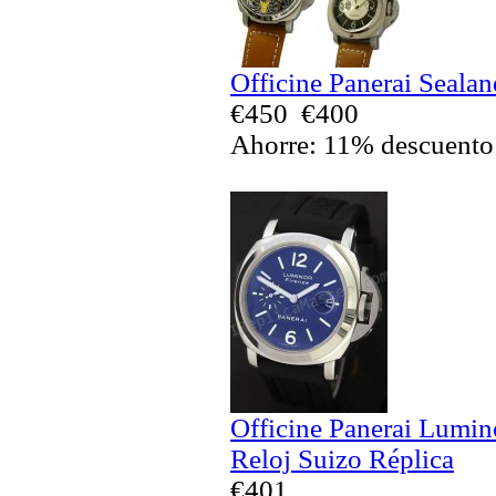
Officine Panerai Seala
€450
€400
Ahorre: 11% descuento
Officine Panerai Lumin
Reloj Suizo Réplica
€401