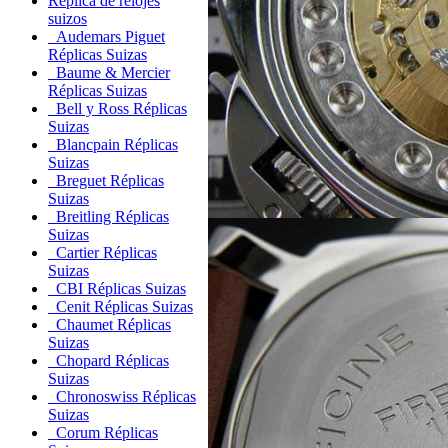
Réplica de relojes
suizos
Audemars Piguet
Réplicas Suizas
Baume & Mercier
Réplicas Suizas
Bell y Ross Réplicas
Suizas
Blancpain Réplicas
Suizas
Breguet Réplicas
Suizas
Breitling Réplicas
Suizas
Cartier Réplicas
Suizas
CBI Réplicas Suizas
Cenit Réplicas Suizas
Chaumet Réplicas
Suizas
Chopard Réplicas
Suizas
Chronoswiss Réplicas
Suizas
Corum Réplicas