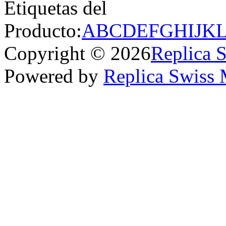
Etiquetas del
Producto:
A
B
C
D
E
F
G
H
I
J
K
Copyright © 2026
Replica 
Powered by
Replica Swiss