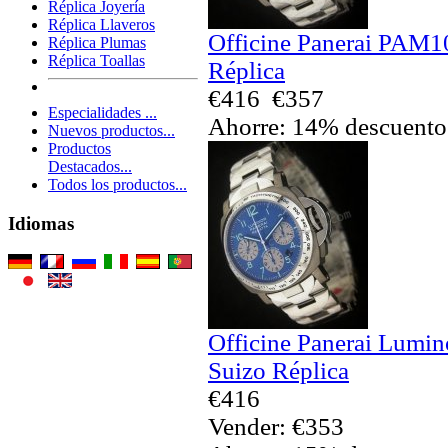
Réplica Joyería
Réplica Llaveros
Officine Panerai PAM1
Réplica Plumas
Réplica Toallas
Réplica
€416
€357
Especialidades ...
Ahorre: 14% descuento
Nuevos productos...
Productos
Destacados...
Todos los productos...
Idiomas
Officine Panerai Lumi
Suizo Réplica
€416
Vender: €353