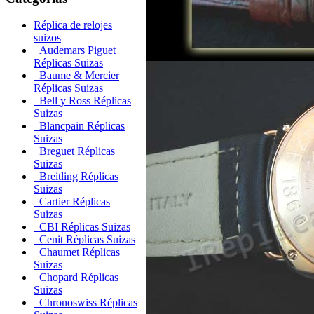
Réplica de relojes
suizos
Audemars Piguet
Réplicas Suizas
Baume & Mercier
Réplicas Suizas
Bell y Ross Réplicas
Suizas
Blancpain Réplicas
Suizas
Breguet Réplicas
Suizas
Breitling Réplicas
Suizas
Cartier Réplicas
Suizas
CBI Réplicas Suizas
Cenit Réplicas Suizas
Chaumet Réplicas
Suizas
Chopard Réplicas
Suizas
Chronoswiss Réplicas