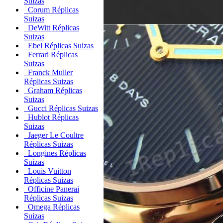
Suizas
Corum Réplicas
Suizas
DeWitt Réplicas
Suizas
Ebel Réplicas Suizas
Ferrari Réplicas
Suizas
Franck Muller
Réplicas Suizas
Graham Réplicas
Suizas
Gucci Réplicas Suizas
Hublot Réplicas
Suizas
Jaeger Le Coultre
Réplicas Suizas
Longines Réplicas
Suizas
Louis Vuitton
Réplicas Suizas
Officine Panerai
Réplicas Suizas
Omega Réplicas
Suizas