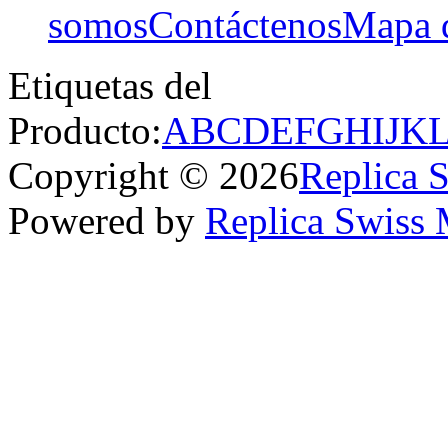
somos
Contáctenos
Mapa d
Etiquetas del
Producto:
A
B
C
D
E
F
G
H
I
J
K
Copyright © 2026
Replica 
Powered by
Replica Swiss