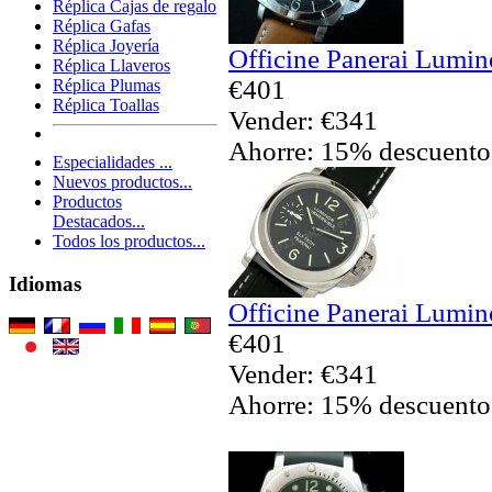
Réplica Cajas de regalo
Réplica Gafas
Réplica Joyería
Officine Panerai Lumin
Réplica Llaveros
€401
Réplica Plumas
Réplica Toallas
Vender: €341
Ahorre: 15% descuento
Especialidades ...
Nuevos productos...
Productos
Destacados...
Todos los productos...
Idiomas
Officine Panerai Lumin
€401
Vender: €341
Ahorre: 15% descuento