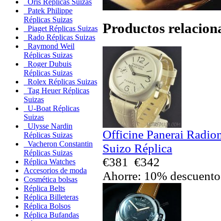
Oris Réplicas Suizas
Patek Philippe
Réplicas Suizas
Productos relacion
Piaget Réplicas Suizas
Rado Réplicas Suizas
Raymond Weil
Réplicas Suizas
Roger Dubuis
Réplicas Suizas
Rolex Réplicas Suizas
Tag Heuer Réplicas
Suizas
U-Boat Réplicas
Suizas
Ulysse Nardin
Officine Panerai Radio
Réplicas Suizas
Vacheron Constantin
Suizo Réplica
Réplicas Suizas
€381
€342
Réplica Watches
Accesorios de moda
Ahorre: 10% descuento
Cosmética bolsas
Réplica Belts
Réplica Billeteras
Réplica Bolsos
Réplica Bufandas