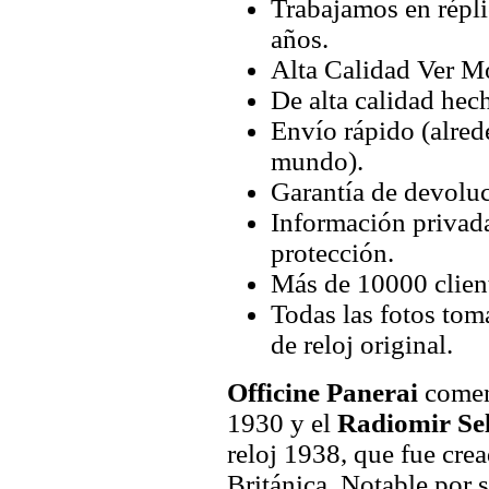
Trabajamos en répli
años.
Alta Calidad Ver M
De alta calidad hec
Envío rápido (alred
mundo).
Garantía de devoluc
Información privada
protección.
Más de 10000 client
Todas las fotos tom
de reloj original.
Officine Panerai
comenz
1930 y el
Radiomir Se
reloj 1938, que fue crea
Británica. Notable por 