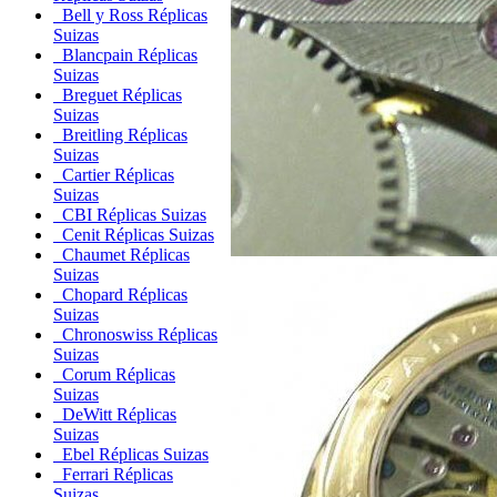
Bell y Ross Réplicas
Suizas
Blancpain Réplicas
Suizas
Breguet Réplicas
Suizas
Breitling Réplicas
Suizas
Cartier Réplicas
Suizas
CBI Réplicas Suizas
Cenit Réplicas Suizas
Chaumet Réplicas
Suizas
Chopard Réplicas
Suizas
Chronoswiss Réplicas
Suizas
Corum Réplicas
Suizas
DeWitt Réplicas
Suizas
Ebel Réplicas Suizas
Ferrari Réplicas
Suizas