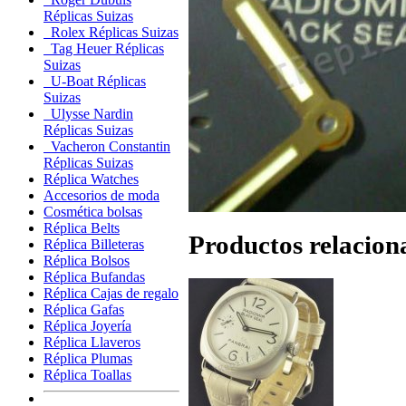
Réplicas Suizas
Rolex Réplicas Suizas
Tag Heuer Réplicas
Suizas
U-Boat Réplicas
Suizas
Ulysse Nardin
Réplicas Suizas
Vacheron Constantin
Réplicas Suizas
Réplica Watches
Accesorios de moda
Cosmética bolsas
Réplica Belts
Productos relacion
Réplica Billeteras
Réplica Bolsos
Réplica Bufandas
Réplica Cajas de regalo
Réplica Gafas
Réplica Joyería
Réplica Llaveros
Réplica Plumas
Réplica Toallas