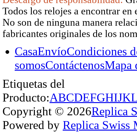
Todos los relojes a encontrar en 
No son de ninguna manera relacio
fabricantes originales de los no
Casa
Envío
Condiciones d
somos
Contáctenos
Mapa d
Etiquetas del
Producto:
A
B
C
D
E
F
G
H
I
J
K
Copyright © 2026
Replica 
Powered by
Replica Swiss