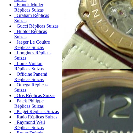
Franck Muller
Réplicas Suizas
Graham Réplicas
Suizas
Gucci Réplicas Suizas
Hublot Réplicas
Suizas
Jaeger Le Coultre
Réplicas Suizas
Longines Réplicas
Suizas
Louis Vuitton
Réplicas Suizas
Officine Panerai
Réplicas Suizas
Omega Réplicas
Suizas
Oris Réplicas Suizas
Patek Philippe
Réplicas Suizas
Piaget Réplicas Suizas
Rado Réplicas Suizas
Raymond Weil
Réplicas Suizas
Roger Dubuis