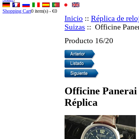
Shopping Cart
0
item(s) -
€0
Inicio
::
Réplica de relo
Suizas
:: Officine Pane
Producto 16/20
Officine Panerai
Réplica