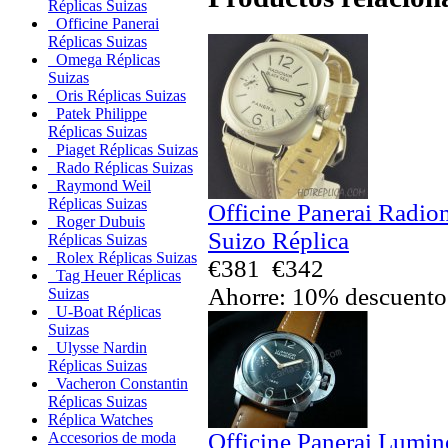
Réplicas Suizas
Officine Panerai
Réplicas Suizas
Omega Réplicas
Suizas
Oris Réplicas Suizas
Patek Philippe
Réplicas Suizas
Piaget Réplicas Suizas
Rado Réplicas Suizas
Raymond Weil
Réplicas Suizas
Officine Panerai Radio
Roger Dubuis
Suizo Réplica
Réplicas Suizas
Rolex Réplicas Suizas
€381
€342
Tag Heuer Réplicas
Ahorre: 10% descuento
Suizas
U-Boat Réplicas
Suizas
Ulysse Nardin
Réplicas Suizas
Vacheron Constantin
Réplicas Suizas
Réplica Watches
Officine Panerai Lumin
Accesorios de moda