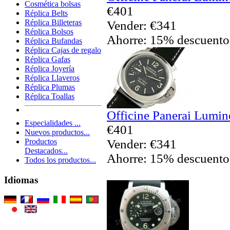
Cosmética bolsas
€401
Réplica Belts
Réplica Billeteras
Vender: €341
Réplica Bolsos
Ahorre: 15% descuento
Réplica Bufandas
Réplica Cajas de regalo
Réplica Gafas
Réplica Joyería
Réplica Llaveros
Réplica Plumas
Réplica Toallas
Officine Panerai Lumin
Especialidades ...
€401
Nuevos productos...
Vender: €341
Productos
Destacados...
Ahorre: 15% descuento
Todos los productos...
Idiomas