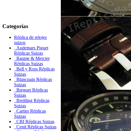
Categorías
Réplica de relojes
suizos
Audemars Piguet
Réplicas Suizas
Baume & Mercier
Réplicas Suizas
Bell y Ross Réplicas
Suizas
Blancpain Réplicas
Suizas
Breguet Réplicas
Suizas
Breitling Réplicas
Suizas
Cartier Réplicas
Suizas
CBI Réplicas Suizas
Cenit Réplicas Suizas