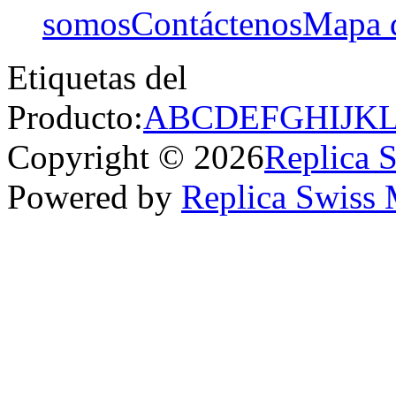
somos
Contáctenos
Mapa d
Etiquetas del
Producto:
A
B
C
D
E
F
G
H
I
J
K
Copyright © 2026
Replica 
Powered by
Replica Swiss