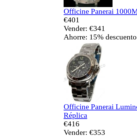
Officine Panerai 1000M
€401
Vender: €341
Ahorre: 15% descuento
Officine Panerai Lumin
Réplica
€416
Vender: €353