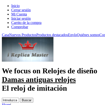
Inicio
Cerrar sesión
Mi Cuenta
Iniciar sesión
Carrito de la compra
Comprobar
Casa
Nuevos Productos
Productos destacados
Envío
Quiénes somos
Con
We focus on
Relojes de diseño
Damas antiguas relojes
El reloj de imitación
Share
|