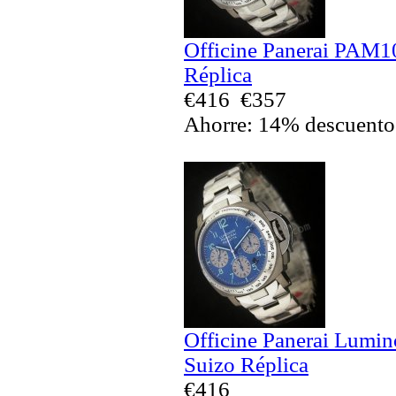
Officine Panerai PAM1
Réplica
€416
€357
Ahorre: 14% descuento
Officine Panerai Lumi
Suizo Réplica
€416