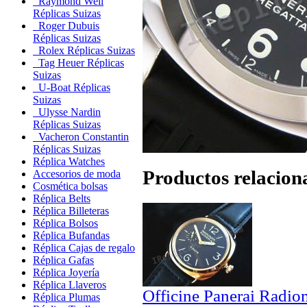
Raymond Weil
Réplicas Suizas
Roger Dubuis
Réplicas Suizas
Rolex Réplicas Suizas
Tag Heuer Réplicas
Suizas
U-Boat Réplicas
Suizas
Ulysse Nardin
Réplicas Suizas
Vacheron Constantin
Réplicas Suizas
Réplica Watches
Productos relacion
Accesorios de moda
Cosmética bolsas
Réplica Belts
Réplica Billeteras
Réplica Bolsos
Réplica Bufandas
Réplica Cajas de regalo
Réplica Gafas
Réplica Joyería
Réplica Llaveros
Officine Panerai Radio
Réplica Plumas