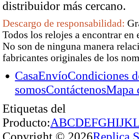
distribuidor más cercano.
Descargo de responsabilidad:
Gr
Todos los relojes a encontrar en 
No son de ninguna manera relacio
fabricantes originales de los no
Casa
Envío
Condiciones d
somos
Contáctenos
Mapa d
Etiquetas del
Producto:
A
B
C
D
E
F
G
H
I
J
K
Copyright © 2026
Replica 