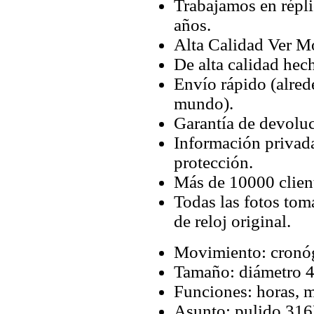
Trabajamos en répli
años.
Alta Calidad Ver M
De alta calidad hec
Envío rápido (alred
mundo).
Garantía de devoluc
Información privada
protección.
Más de 10000 client
Todas las fotos tom
de reloj original.
Movimiento: cronóg
Tamaño: diámetro 4
Funciones: horas, m
Asunto: pulido 316L