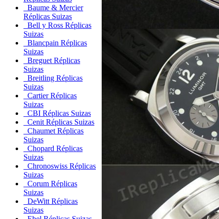
Baume & Mercier
Réplicas Suizas
Bell y Ross Réplicas
Suizas
Blancpain Réplicas
Suizas
Breguet Réplicas
Suizas
Breitling Réplicas
Suizas
Cartier Réplicas
Suizas
CBI Réplicas Suizas
Cenit Réplicas Suizas
Chaumet Réplicas
Suizas
Chopard Réplicas
Suizas
Chronoswiss Réplicas
Suizas
Corum Réplicas
Suizas
DeWitt Réplicas
Suizas
Ebel Réplicas Suizas