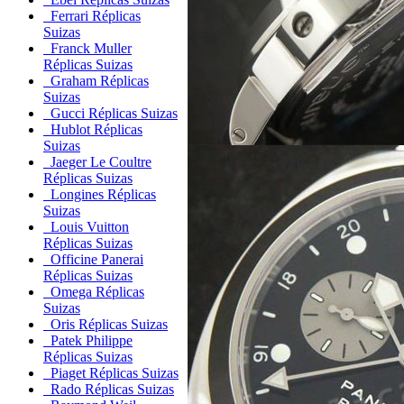
Ferrari Réplicas
Suizas
Franck Muller
Réplicas Suizas
Graham Réplicas
Suizas
Gucci Réplicas Suizas
Hublot Réplicas
Suizas
Jaeger Le Coultre
Réplicas Suizas
Longines Réplicas
Suizas
Louis Vuitton
Réplicas Suizas
Officine Panerai
Réplicas Suizas
Omega Réplicas
Suizas
Oris Réplicas Suizas
Patek Philippe
Réplicas Suizas
Piaget Réplicas Suizas
Rado Réplicas Suizas