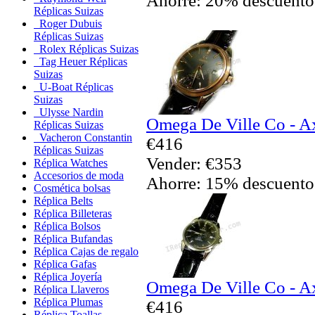
Ahorre: 20% descuento
Réplicas Suizas
Roger Dubuis
Réplicas Suizas
Rolex Réplicas Suizas
Tag Heuer Réplicas
Suizas
U-Boat Réplicas
Suizas
Ulysse Nardin
Omega De Ville Co - Ax
Réplicas Suizas
Vacheron Constantin
€416
Réplicas Suizas
Vender: €353
Réplica Watches
Accesorios de moda
Ahorre: 15% descuento
Cosmética bolsas
Réplica Belts
Réplica Billeteras
Réplica Bolsos
Réplica Bufandas
Réplica Cajas de regalo
Réplica Gafas
Réplica Joyería
Omega De Ville Co - Ax
Réplica Llaveros
Réplica Plumas
€416
Réplica Toallas