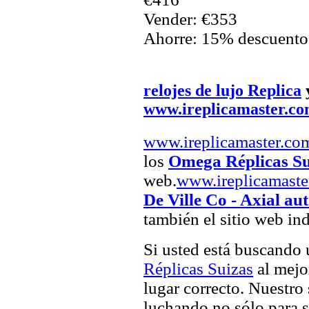
Vender: €353
Ahorre: 15% descuento
relojes de lujo Replica
www.ireplicamaster.c
www.ireplicamaster.co
los
Omega Réplicas Su
web.
www.ireplicamaste
De Ville Co - Axial au
también el sitio web in
Si usted está buscando
Réplicas Suizas
al mejor
lugar correcto. Nuestro 
luchando no sólo para sa