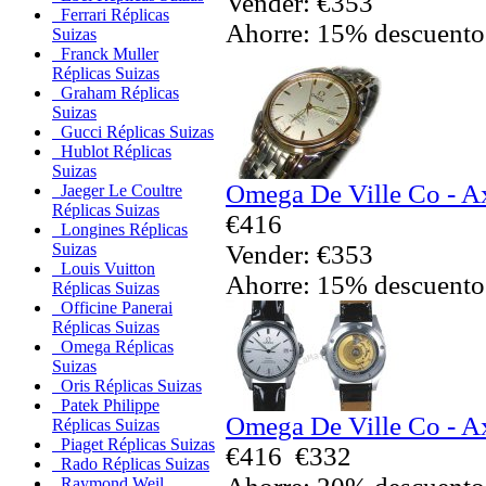
Vender: €353
Ferrari Réplicas
Ahorre: 15% descuento
Suizas
Franck Muller
Réplicas Suizas
Graham Réplicas
Suizas
Gucci Réplicas Suizas
Hublot Réplicas
Suizas
Omega De Ville Co - Ax
Jaeger Le Coultre
Réplicas Suizas
€416
Longines Réplicas
Vender: €353
Suizas
Louis Vuitton
Ahorre: 15% descuento
Réplicas Suizas
Officine Panerai
Réplicas Suizas
Omega Réplicas
Suizas
Oris Réplicas Suizas
Patek Philippe
Omega De Ville Co - Ax
Réplicas Suizas
Piaget Réplicas Suizas
€416
€332
Rado Réplicas Suizas
Raymond Weil