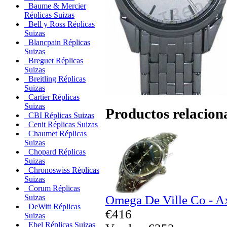
Baume & Mercier
Réplicas Suizas
Bell y Ross Réplicas
Suizas
Blancpain Réplicas
Suizas
Breguet Réplicas
Suizas
Breitling Réplicas
Suizas
Cartier Réplicas
Suizas
Productos relacion
CBI Réplicas Suizas
Cenit Réplicas Suizas
Chaumet Réplicas
Suizas
Chopard Réplicas
Suizas
Chronoswiss Réplicas
Suizas
Corum Réplicas
Omega De Ville Co - Ax
Suizas
DeWitt Réplicas
€416
Suizas
Ebel Réplicas Suizas