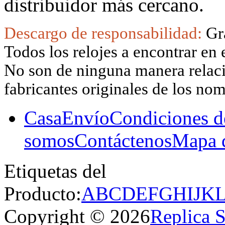
distribuidor más cercano.
Descargo de responsabilidad:
Gr
Todos los relojes a encontrar en 
No son de ninguna manera relacio
fabricantes originales de los no
Casa
Envío
Condiciones d
somos
Contáctenos
Mapa d
Etiquetas del
Producto:
A
B
C
D
E
F
G
H
I
J
K
Copyright © 2026
Replica 