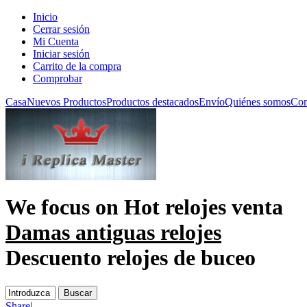
Inicio
Cerrar sesión
Mi Cuenta
Iniciar sesión
Carrito de la compra
Comprobar
Casa
Nuevos Productos
Productos destacados
Envío
Quiénes somos
Con
We focus on
Hot relojes venta
Damas antiguas relojes
Descuento relojes de buceo
Share
|