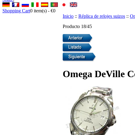
Shopping Cart
0
item(s) -
€0
Inicio
::
Réplica de relojes suizos
::
Om
Producto 18/45
Omega DeVille Co