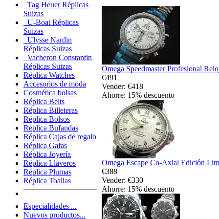
Tag Heuer Réplicas
Suizas
U-Boat Réplicas
Suizas
Ulysse Nardin
Réplicas Suizas
Vacheron Constantin
Réplicas Suizas
Omega Speedmaster Profesional Reloj
Réplica Watches
€491
Accesorios de moda
Vender: €418
Cosmética bolsas
Ahorre: 15% descuento
Réplica Belts
Réplica Billeteras
Réplica Bolsos
Réplica Bufandas
Réplica Cajas de regalo
Réplica Gafas
Réplica Joyería
Omega Escape Co-Axial Edición Limi
Réplica Llaveros
€388
Réplica Plumas
Vender: €330
Réplica Toallas
Ahorre: 15% descuento
Especialidades ...
Nuevos productos...