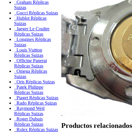
Graham Réplicas
Suizas
Gucci Réplicas Suizas
Hublot Réplicas
Suizas
Jaeger Le Coultre
Réplicas Suizas
Longines Réplicas
Suizas
Louis Vuitton
Réplicas Suizas
Officine Panerai
Réplicas Suizas
Omega Réplicas
Suizas
Oris Réplicas Suizas
Patek Philippe
Réplicas Suizas
Piaget Réplicas Suizas
Rado Réplicas Suizas
Raymond Weil
Réplicas Suizas
Roger Dubuis
Productos relacionados
Réplicas Suizas
Rolex Réplicas Suizas