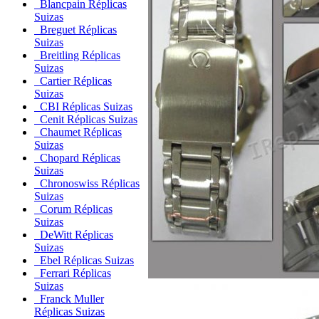
Blancpain Réplicas
Suizas
Breguet Réplicas
Suizas
Breitling Réplicas
Suizas
Cartier Réplicas
Suizas
CBI Réplicas Suizas
Cenit Réplicas Suizas
Chaumet Réplicas
Suizas
Chopard Réplicas
Suizas
Chronoswiss Réplicas
Suizas
Corum Réplicas
Suizas
DeWitt Réplicas
Suizas
Ebel Réplicas Suizas
Ferrari Réplicas
Suizas
Franck Muller
Réplicas Suizas