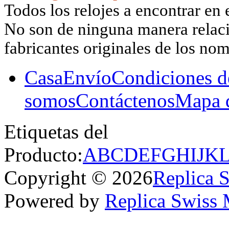
Todos los relojes a encontrar en 
No son de ninguna manera relacio
fabricantes originales de los no
Casa
Envío
Condiciones d
somos
Contáctenos
Mapa d
Etiquetas del
Producto:
A
B
C
D
E
F
G
H
I
J
K
Copyright © 2026
Replica 
Powered by
Replica Swiss