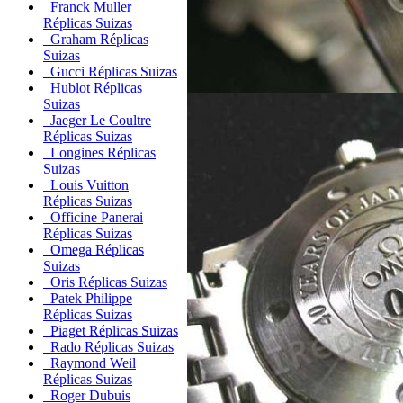
Franck Muller
Réplicas Suizas
Graham Réplicas
Suizas
Gucci Réplicas Suizas
Hublot Réplicas
Suizas
Jaeger Le Coultre
Réplicas Suizas
Longines Réplicas
Suizas
Louis Vuitton
Réplicas Suizas
Officine Panerai
Réplicas Suizas
Omega Réplicas
Suizas
Oris Réplicas Suizas
Patek Philippe
Réplicas Suizas
Piaget Réplicas Suizas
Rado Réplicas Suizas
Raymond Weil
Réplicas Suizas
Roger Dubuis