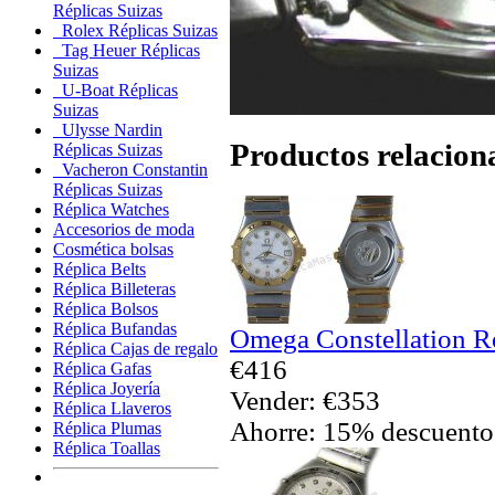
Réplicas Suizas
Rolex Réplicas Suizas
Tag Heuer Réplicas
Suizas
U-Boat Réplicas
Suizas
Ulysse Nardin
Productos relacion
Réplicas Suizas
Vacheron Constantin
Réplicas Suizas
Réplica Watches
Accesorios de moda
Cosmética bolsas
Réplica Belts
Réplica Billeteras
Réplica Bolsos
Réplica Bufandas
Omega Constellation Re
Réplica Cajas de regalo
€416
Réplica Gafas
Réplica Joyería
Vender: €353
Réplica Llaveros
Ahorre: 15% descuento
Réplica Plumas
Réplica Toallas