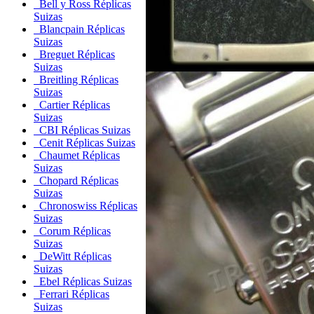
Bell y Ross Réplicas
Suizas
Blancpain Réplicas
Suizas
Breguet Réplicas
Suizas
Breitling Réplicas
Suizas
Cartier Réplicas
Suizas
CBI Réplicas Suizas
Cenit Réplicas Suizas
Chaumet Réplicas
Suizas
Chopard Réplicas
Suizas
Chronoswiss Réplicas
Suizas
Corum Réplicas
Suizas
DeWitt Réplicas
Suizas
Ebel Réplicas Suizas
Ferrari Réplicas
Suizas