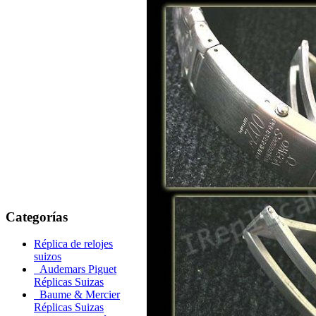
Categorías
Réplica de relojes
suizos
Audemars Piguet
Réplicas Suizas
Baume & Mercier
Réplicas Suizas