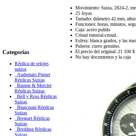
Movimiento: Suiza, 2824-2, me
25 Joyas
Tamaño: diámetro 42 mm, altu
Funciones: horas, minutos, seg
Caja: acero pulido
Cristal mineral-cristal.
Esfera: blanca grados, y las man
Pulsera: cuero genuino.
Categorías
El precio del original: 21 100 $
No hay documentos y la caja
Réplica de relojes
suizos
Audemars Piguet
Réplicas Suizas
Baume & Mercier
Réplicas Suizas
Bell y Ross Réplicas
Suizas
Blancpain Réplicas
Suizas
Breguet Réplicas
Suizas
Breitling Réplicas
Suizas