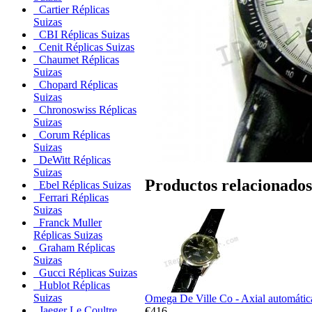
Cartier Réplicas
Suizas
CBI Réplicas Suizas
Cenit Réplicas Suizas
Chaumet Réplicas
Suizas
Chopard Réplicas
Suizas
Chronoswiss Réplicas
Suizas
Corum Réplicas
Suizas
DeWitt Réplicas
Suizas
Productos relacionados
Ebel Réplicas Suizas
Ferrari Réplicas
Suizas
Franck Muller
Réplicas Suizas
Graham Réplicas
Suizas
Gucci Réplicas Suizas
Hublot Réplicas
Suizas
Omega De Ville Co - Axial automátic
Jaeger Le Coultre
€416