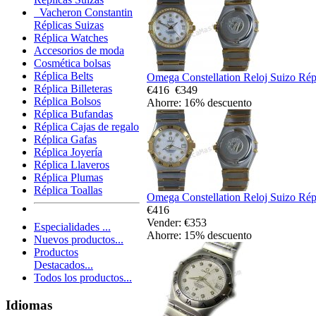
Vacheron Constantin
Réplicas Suizas
Réplica Watches
Accesorios de moda
Cosmética bolsas
Réplica Belts
Omega Constellation Reloj Suizo Rép
Réplica Billeteras
€416
€349
Réplica Bolsos
Ahorre: 16% descuento
Réplica Bufandas
Réplica Cajas de regalo
Réplica Gafas
Réplica Joyería
Réplica Llaveros
Réplica Plumas
Réplica Toallas
Omega Constellation Reloj Suizo Rép
€416
Vender: €353
Especialidades ...
Ahorre: 15% descuento
Nuevos productos...
Productos
Destacados...
Todos los productos...
Idiomas