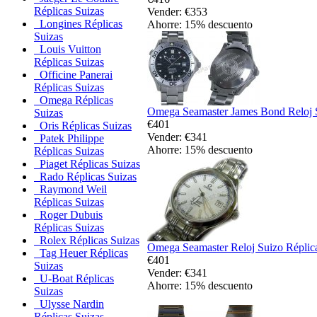
Réplicas Suizas
Vender: €353
Longines Réplicas
Ahorre: 15% descuento
Suizas
Louis Vuitton
Réplicas Suizas
Officine Panerai
Réplicas Suizas
Omega Réplicas
Omega Seamaster James Bond Reloj 
Suizas
€401
Oris Réplicas Suizas
Vender: €341
Patek Philippe
Ahorre: 15% descuento
Réplicas Suizas
Piaget Réplicas Suizas
Rado Réplicas Suizas
Raymond Weil
Réplicas Suizas
Roger Dubuis
Réplicas Suizas
Rolex Réplicas Suizas
Omega Seamaster Reloj Suizo Réplic
Tag Heuer Réplicas
€401
Suizas
Vender: €341
U-Boat Réplicas
Ahorre: 15% descuento
Suizas
Ulysse Nardin
Réplicas Suizas