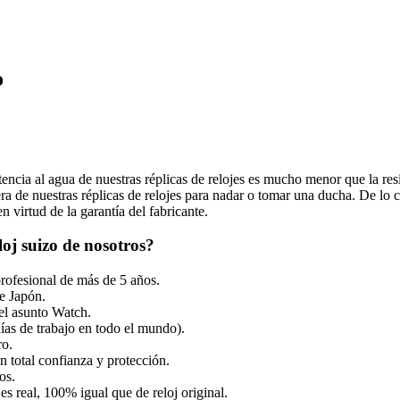
o
tencia al agua de nuestras réplicas de relojes es mucho menor que la resi
 de nuestras réplicas de relojes para nadar o tomar una ducha. De lo co
 virtud de la garantía del fabricante.
oj suizo de nosotros?
profesional de más de 5 años.
e Japón.
el asunto Watch.
ías de trabajo en todo el mundo).
ro.
 total confianza y protección.
os.
es real, 100% igual que de reloj original.