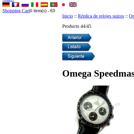
Shopping Cart
0
item(s) -
€0
Inicio
::
Réplica de relojes suizos
::
Om
Producto 44/45
Omega Speedmaste