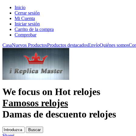
Inicio
Cerrar sesión
Mi Cuenta
Iniciar sesión
Carrito de la compra
Comprobar
Casa
Nuevos Productos
Productos destacados
Envío
Quiénes somos
Con
We focus on
Hot relojes
Famosos relojes
Damas de descuento relojes
Share
|