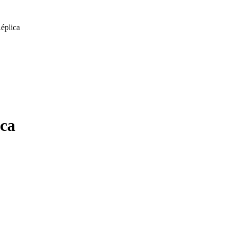
éplica
ica