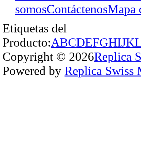
somos
Contáctenos
Mapa d
Etiquetas del
Producto:
A
B
C
D
E
F
G
H
I
J
K
Copyright © 2026
Replica 
Powered by
Replica Swiss