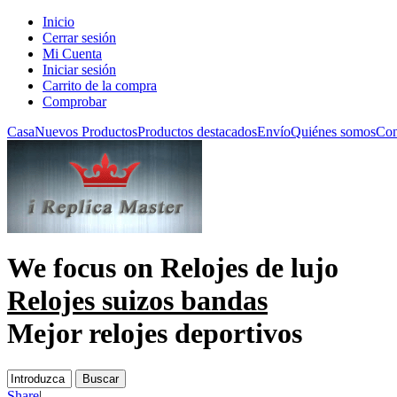
Inicio
Cerrar sesión
Mi Cuenta
Iniciar sesión
Carrito de la compra
Comprobar
Casa
Nuevos Productos
Productos destacados
Envío
Quiénes somos
Con
We focus on
Relojes de lujo
Relojes suizos bandas
Mejor relojes deportivos
Share
|