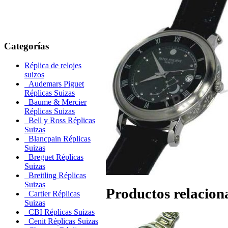
Categorías
Réplica de relojes
suizos
Audemars Piguet
Réplicas Suizas
Baume & Mercier
Réplicas Suizas
Bell y Ross Réplicas
Suizas
Blancpain Réplicas
Suizas
Breguet Réplicas
Suizas
Breitling Réplicas
Suizas
Productos relacion
Cartier Réplicas
Suizas
CBI Réplicas Suizas
Cenit Réplicas Suizas