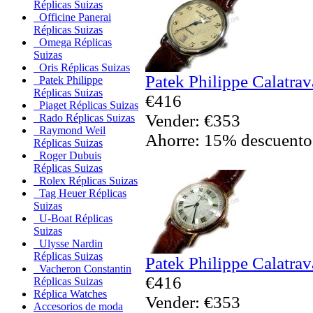
Réplicas Suizas
Officine Panerai
Réplicas Suizas
Omega Réplicas
Suizas
Oris Réplicas Suizas
Patek Philippe Calatrav
Patek Philippe
Réplicas Suizas
€416
Piaget Réplicas Suizas
Vender: €353
Rado Réplicas Suizas
Raymond Weil
Ahorre: 15% descuento
Réplicas Suizas
Roger Dubuis
Réplicas Suizas
Rolex Réplicas Suizas
Tag Heuer Réplicas
Suizas
U-Boat Réplicas
Suizas
Ulysse Nardin
Réplicas Suizas
Patek Philippe Calatrav
Vacheron Constantin
€416
Réplicas Suizas
Réplica Watches
Vender: €353
Accesorios de moda