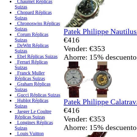
Chaumet Réplicas
Suizas
Chopard Réplicas
Suizas
Chronoswiss Réplicas
Suizas
Patek Philippe Nautilus
Corum Réplicas
€416
Suizas
DeWitt Réplicas
Vender: €353
Suizas
Ahorre: 15% descuento
Ebel Réplicas Suizas
Ferrari Réplicas
Suizas
Franck Muller
Réplicas Suizas
Graham Réplicas
Suizas
Gucci Réplicas Suizas
Patek Philippe Calatrav
Hublot Réplicas
Suizas
€416
Jaeger Le Coultre
Réplicas Suizas
Vender: €353
Longines Réplicas
Ahorre: 15% descuento
Suizas
Louis Vuitton