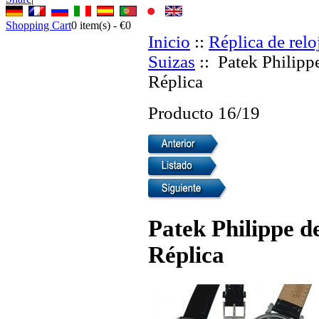
Shopping Cart
0
item(s) -
€0
Inicio
::
Réplica de relo
Suizas
:: Patek Philipp
Réplica
Producto 16/19
Patek Philippe d
Réplica