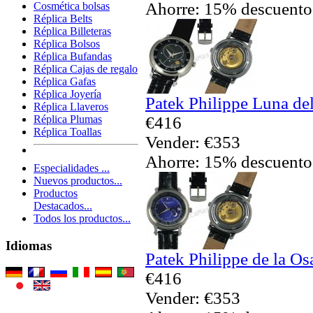
Ahorre: 15% descuento
Cosmética bolsas
Réplica Belts
Réplica Billeteras
Réplica Bolsos
Réplica Bufandas
Réplica Cajas de regalo
Réplica Gafas
Réplica Joyería
Patek Philippe Luna del
Réplica Llaveros
€416
Réplica Plumas
Réplica Toallas
Vender: €353
Ahorre: 15% descuento
Especialidades ...
Nuevos productos...
Productos
Destacados...
Todos los productos...
Idiomas
Patek Philippe de la O
€416
Vender: €353