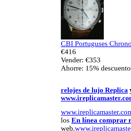
CBI Portuguses Chrono
€416
Vender: €353
Ahorre: 15% descuento
relojes de lujo Replica
www.ireplicamaster.c
www.ireplicamaster.co
los
En línea comprar r
web.
www.ireplicamaste