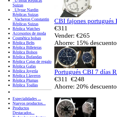
U-Boat Réplicas
Suizas
Ulysse Nardin
Réplicas Suizas
Vacheron Constantin
CBI fajones portugués 
Réplicas Suizas
€311
Réplica Watches
Accesorios de moda
Vender: €265
Cosmética bolsas
Ahorre: 15% descuento
Réplica Belts
Réplica Billeteras
Réplica Bolsos
Réplica Bufandas
Réplica Cajas de regalo
Réplica Gafas
Portugués CBI 7 días R
Réplica Joyería
Réplica Llaveros
€311
€248
Réplica Plumas
Ahorre: 20% descuento
Réplica Toallas
Especialidades ...
Nuevos productos...
Productos
Destacados...