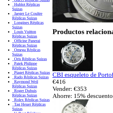
Hublot Réplicas
Suizas
Jaeger Le Coultre
Réplicas Suizas
Longines Réplicas
Suizas
Productos relacion
Louis Vuitton
Réplicas Suizas
Officine Panerai
Réplicas Suizas
Omega Réplicas
Suizas
Oris Réplicas Suizas
Patek Philippe
Réplicas Suizas
Piaget Réplicas Suizas
CBI esqueleto de Porto
Rado Réplicas Suizas
€416
Raymond Weil
Réplicas Suizas
Vender: €353
Roger Dubuis
Ahorre: 15% descuento
Réplicas Suizas
Rolex Réplicas Suizas
Tag Heuer Réplicas
Suizas