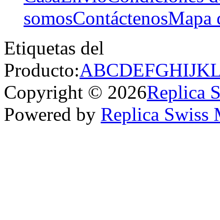
somos
Contáctenos
Mapa d
Etiquetas del
Producto:
A
B
C
D
E
F
G
H
I
J
K
Copyright © 2026
Replica 
Powered by
Replica Swiss