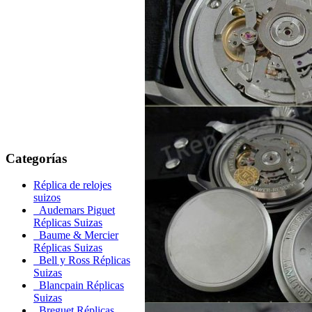
Categorías
Réplica de relojes
suizos
Audemars Piguet
Réplicas Suizas
Baume & Mercier
Réplicas Suizas
Bell y Ross Réplicas
Suizas
Blancpain Réplicas
Suizas
Breguet Réplicas