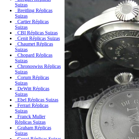
Suizas
Breitling Réplicas
Suizas
Cartier Réplicas
Suizas
CBI Réplicas Suizas
Cenit Réplicas Suizas
Chaumet Réplicas
Suizas
Chopard Réplicas
Suizas
Chronoswiss Réplicas
Suizas
Corum Réplicas
Suizas
DeWitt Réplicas
Suizas
Ebel Réplicas Suizas
Ferrari Réplicas
Suizas
Franck Muller
Réplicas Suizas
Graham Réplicas
Suizas
Gucci Réplicas Suizas