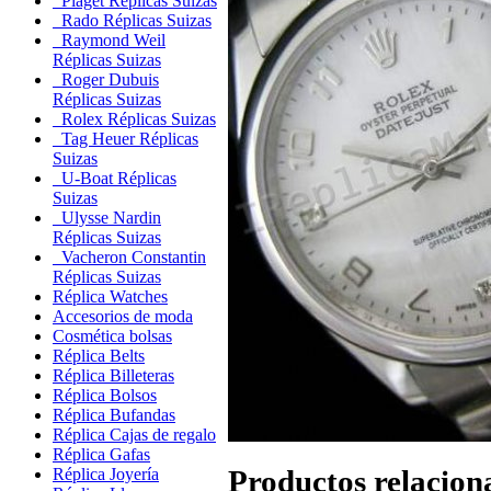
Piaget Réplicas Suizas
Rado Réplicas Suizas
Raymond Weil
Réplicas Suizas
Roger Dubuis
Réplicas Suizas
Rolex Réplicas Suizas
Tag Heuer Réplicas
Suizas
U-Boat Réplicas
Suizas
Ulysse Nardin
Réplicas Suizas
Vacheron Constantin
Réplicas Suizas
Réplica Watches
Accesorios de moda
Cosmética bolsas
Réplica Belts
Réplica Billeteras
Réplica Bolsos
Réplica Bufandas
Réplica Cajas de regalo
Réplica Gafas
Productos relacion
Réplica Joyería