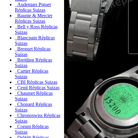
Audemars Piguet
Réplicas Suizas
Baume & Mercier
Réplicas Suizas
Bell y Ross Réplicas
Suizas
Blancpain Réplicas
Suizas
Breguet Réplicas
Suizas
Breitling Réplicas
Suizas
Cartier Réplicas
Suizas
CBI Réplicas Suizas
Cenit Réplicas Suizas
Chaumet Réplicas
Suizas
Chopard Réplicas
Suizas
Chronoswiss Réplicas
Suizas
Corum Réplicas
Suizas
DeWitt Réplicas