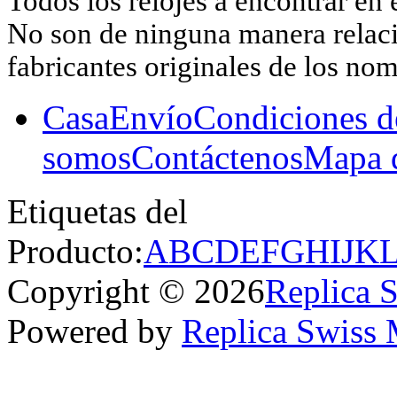
Todos los relojes a encontrar en 
No son de ninguna manera relacio
fabricantes originales de los no
Casa
Envío
Condiciones d
somos
Contáctenos
Mapa d
Etiquetas del
Producto:
A
B
C
D
E
F
G
H
I
J
K
Copyright © 2026
Replica 
Powered by
Replica Swiss