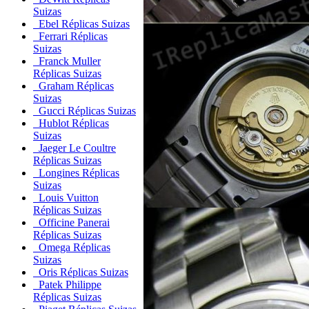
Suizas
Ebel Réplicas Suizas
Ferrari Réplicas
Suizas
Franck Muller
Réplicas Suizas
Graham Réplicas
Suizas
Gucci Réplicas Suizas
Hublot Réplicas
Suizas
Jaeger Le Coultre
Réplicas Suizas
Longines Réplicas
Suizas
Louis Vuitton
Réplicas Suizas
Officine Panerai
Réplicas Suizas
Omega Réplicas
Suizas
Oris Réplicas Suizas
Patek Philippe
Réplicas Suizas