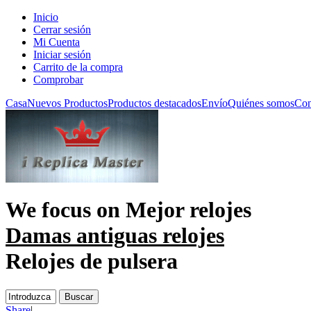
Inicio
Cerrar sesión
Mi Cuenta
Iniciar sesión
Carrito de la compra
Comprobar
Casa
Nuevos Productos
Productos destacados
Envío
Quiénes somos
Con
We focus on
Mejor relojes
Damas antiguas relojes
Relojes de pulsera
Share
|