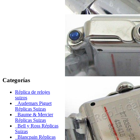
Categorías
Réplica de relojes
suizos
Audemars Piguet
Réplicas Suizas
Baume & Mercier
Réplicas Suizas
Bell y Ross Réplicas
Suizas
Blancpain Réplicas