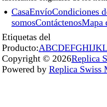
Casa
Envío
Condiciones d
somos
Contáctenos
Mapa d
Etiquetas del
Producto:
A
B
C
D
E
F
G
H
I
J
K
Copyright © 2026
Replica 
Powered by
Replica Swiss