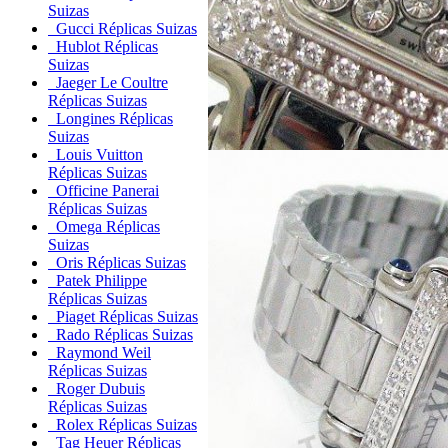
Suizas
Gucci Réplicas Suizas
Hublot Réplicas
Suizas
Jaeger Le Coultre
Réplicas Suizas
Longines Réplicas
Suizas
Louis Vuitton
Réplicas Suizas
Officine Panerai
Réplicas Suizas
Omega Réplicas
Suizas
Oris Réplicas Suizas
Patek Philippe
Réplicas Suizas
Piaget Réplicas Suizas
Rado Réplicas Suizas
Raymond Weil
Réplicas Suizas
Roger Dubuis
Réplicas Suizas
Rolex Réplicas Suizas
Tag Heuer Réplicas