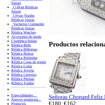
Suizas
U-Boat Réplicas
Suizas
Ulysse Nardin
Réplicas Suizas
Vacheron Constantin
Réplicas Suizas
Réplica Watches
Accesorios de moda
Cosmética bolsas
Productos relacion
Réplica Belts
Réplica Billeteras
Réplica Bolsos
Réplica Bufandas
Réplica Cajas de regalo
Réplica Gafas
Réplica Joyería
Réplica Llaveros
Réplica Plumas
Réplica Toallas
Especialidades ...
Señoras Chopard Feliz 
Nuevos productos...
€180
€162
Productos