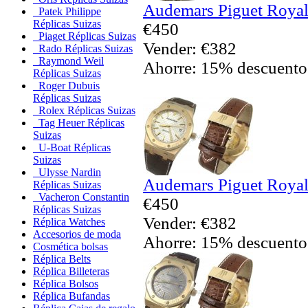
Audemars Piguet Royal
Patek Philippe
Réplicas Suizas
€450
Piaget Réplicas Suizas
Vender: €382
Rado Réplicas Suizas
Raymond Weil
Ahorre: 15% descuento
Réplicas Suizas
Roger Dubuis
Réplicas Suizas
Rolex Réplicas Suizas
Tag Heuer Réplicas
Suizas
U-Boat Réplicas
Suizas
Ulysse Nardin
Audemars Piguet Royal
Réplicas Suizas
Vacheron Constantin
€450
Réplicas Suizas
Vender: €382
Réplica Watches
Accesorios de moda
Ahorre: 15% descuento
Cosmética bolsas
Réplica Belts
Réplica Billeteras
Réplica Bolsos
Réplica Bufandas