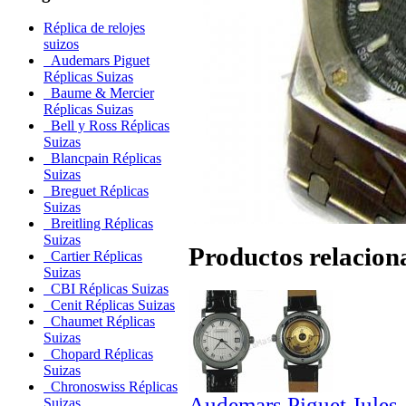
Réplica de relojes
suizos
Audemars Piguet
Réplicas Suizas
Baume & Mercier
Réplicas Suizas
Bell y Ross Réplicas
Suizas
Blancpain Réplicas
Suizas
Breguet Réplicas
Suizas
Breitling Réplicas
Suizas
Productos relacion
Cartier Réplicas
Suizas
CBI Réplicas Suizas
Cenit Réplicas Suizas
Chaumet Réplicas
Suizas
Chopard Réplicas
Suizas
Chronoswiss Réplicas
Audemars Piguet Jules
Suizas