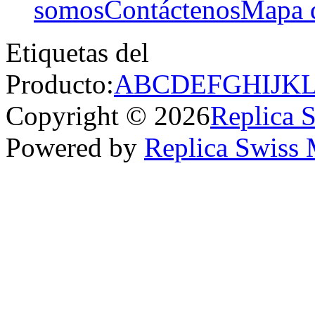
somos
Contáctenos
Mapa d
Etiquetas del
Producto:
A
B
C
D
E
F
G
H
I
J
K
Copyright © 2026
Replica 
Powered by
Replica Swiss