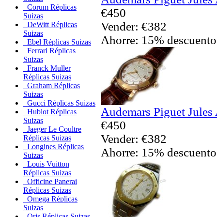
Corum Réplicas
€450
Suizas
Vender: €382
DeWitt Réplicas
Suizas
Ahorre: 15% descuento
Ebel Réplicas Suizas
Ferrari Réplicas
Suizas
Franck Muller
Réplicas Suizas
Graham Réplicas
Suizas
Gucci Réplicas Suizas
Audemars Piguet Jules
Hublot Réplicas
Suizas
€450
Jaeger Le Coultre
Vender: €382
Réplicas Suizas
Longines Réplicas
Ahorre: 15% descuento
Suizas
Louis Vuitton
Réplicas Suizas
Officine Panerai
Réplicas Suizas
Omega Réplicas
Suizas
Oris Réplicas Suizas