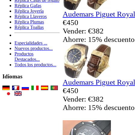
Réplica Cajas de regalo
Réplica Gafas
Réplica Joyería
Audemars Piguet Royal
Réplica Llaveros
€450
Réplica Plumas
Réplica Toallas
Vender: €382
Ahorre: 15% descuento
Especialidades ...
Nuevos productos...
Productos
Destacados...
Todos los productos...
Idiomas
Audemars Piguet Royal
€450
Vender: €382
Ahorre: 15% descuento