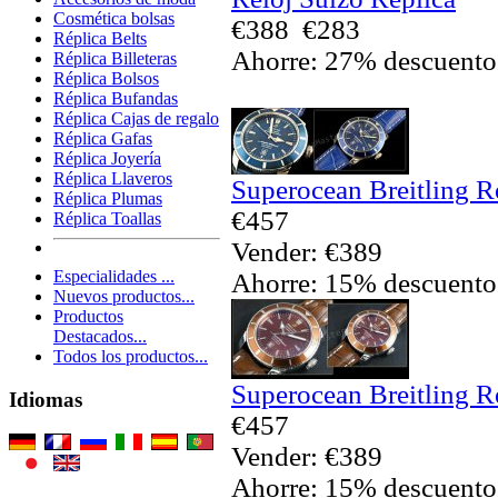
Cosmética bolsas
€388
€283
Réplica Belts
Ahorre: 27% descuento
Réplica Billeteras
Réplica Bolsos
Réplica Bufandas
Réplica Cajas de regalo
Réplica Gafas
Réplica Joyería
Réplica Llaveros
Superocean Breitling R
Réplica Plumas
€457
Réplica Toallas
Vender: €389
Especialidades ...
Ahorre: 15% descuento
Nuevos productos...
Productos
Destacados...
Todos los productos...
Superocean Breitling R
Idiomas
€457
Vender: €389
Ahorre: 15% descuento