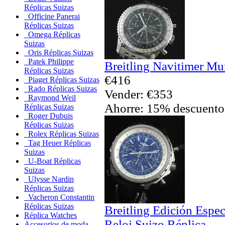
Réplicas Suizas
Officine Panerai
Réplicas Suizas
Omega Réplicas
Suizas
Oris Réplicas Suizas
Patek Philippe
Breitling Navitimer Mu
Réplicas Suizas
€416
Piaget Réplicas Suizas
Rado Réplicas Suizas
Vender: €353
Raymond Weil
Ahorre: 15% descuento
Réplicas Suizas
Roger Dubuis
Réplicas Suizas
Rolex Réplicas Suizas
Tag Heuer Réplicas
Suizas
U-Boat Réplicas
Suizas
Ulysse Nardin
Réplicas Suizas
Vacheron Constantin
Réplicas Suizas
Breitling Edición Espec
Réplica Watches
Reloj Suizo Réplica
Accesorios de moda