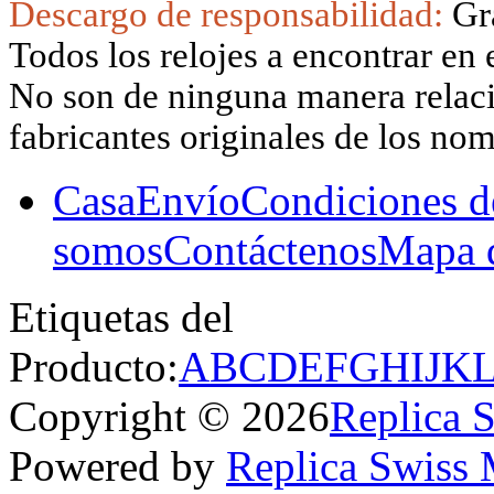
Descargo de responsabilidad:
Gr
Todos los relojes a encontrar en 
No son de ninguna manera relacio
fabricantes originales de los no
Casa
Envío
Condiciones d
somos
Contáctenos
Mapa d
Etiquetas del
Producto:
A
B
C
D
E
F
G
H
I
J
K
Copyright © 2026
Replica 
Powered by
Replica Swiss