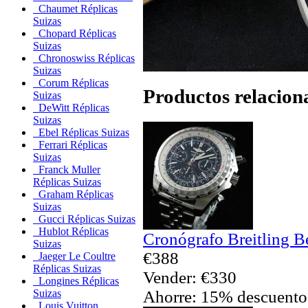
Chaumet Réplicas
Suizas
Chopard Réplicas
Suizas
Chronoswiss Réplicas
Suizas
Corum Réplicas
Productos relacion
Suizas
DeWitt Réplicas
Suizas
Ebel Réplicas Suizas
Ferrari Réplicas
Suizas
Franck Muller
Réplicas Suizas
Graham Réplicas
Suizas
Gucci Réplicas Suizas
Hublot Réplicas
Cronógrafo Breitling B
Suizas
€388
Jaeger Le Coultre
Réplicas Suizas
Vender: €330
Longines Réplicas
Ahorre: 15% descuento
Suizas
Louis Vuitton