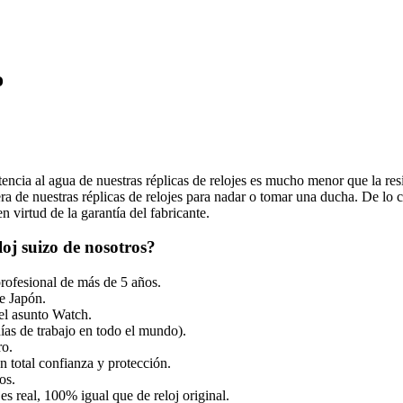
o
tencia al agua de nuestras réplicas de relojes es mucho menor que la resi
 de nuestras réplicas de relojes para nadar o tomar una ducha. De lo co
 virtud de la garantía del fabricante.
oj suizo de nosotros?
profesional de más de 5 años.
e Japón.
el asunto Watch.
ías de trabajo en todo el mundo).
ro.
 total confianza y protección.
os.
es real, 100% igual que de reloj original.