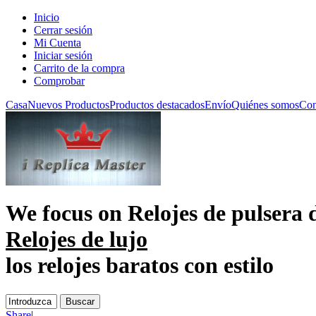
Inicio
Cerrar sesión
Mi Cuenta
Iniciar sesión
Carrito de la compra
Comprobar
Casa
Nuevos Productos
Productos destacados
Envío
Quiénes somos
Con
We focus on
Relojes de pulsera 
Relojes de lujo
los relojes baratos con estilo
Share
|