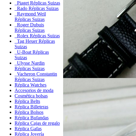
Piaget Réplicas Suizas
Rado Réplicas Suizas
Raymond Weil
Réplicas Suizas
Roger Dubuis
Réplicas Suizas
Rolex Réplicas Suizas
Tag Heuer Réplicas
Suizas
U-Boat Réplicas
Suizas
Ulysse Nardin
Réplicas Suizas
Vacheron Constantin
Réplicas Suizas
Réplica Watches
Accesorios de moda
Cosmética bolsas
Réplica Belts
Réplica Billeteras
Réplica Bolsos
Réplica Bufandas
Réplica Cajas de regalo
Réplica Gafas
Réplica Joyería