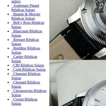
suizos
Audemars Piguet
Réplicas Suizas
Baume & Mercier
Réplicas Suizas
Bell y Ross Réplicas
Suizas
Blancpain Réplicas
Suizas
Breguet Réplicas
Suizas
Breitling Réplicas
Suizas
Cartier Réplicas
Suizas
CBI Réplicas Suizas
Cenit Réplicas Suizas
Chaumet Réplicas
Suizas
Chopard Réplicas
Suizas
Chronoswiss Réplicas
Suizas
Corum Réplicas
Suizas