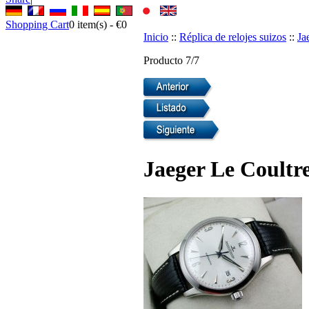
Shopping Cart
0
item(s) -
€0
Inicio
::
Réplica de relojes suizos
::
Ja
Producto 7/7
Jaeger Le Coultre