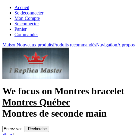
Accueil
Se déconnecter
Mon Compte
Se connecter
Panier
Commander
Maison
Nouveaux produits
Produits recommandés
Navigation
A propos
We focus on
Montres bracelet
Montres Québec
Montres de seconde main
Share
|