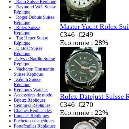
Rado Suisse Réplique
Raymond Weil Suisse
Réplique
Roger Dubuis Suisse
Réplique
Master Yacht Rolex Sui
Rolex Suisse
Réplique
€346
€249
Tag Heuer Suisse
Economie : 28%
Réplique
U-Boat Suisse
Réplique
Ulysse Nardin Suisse
Réplique
Vacheron Constantin
Suisse Réplique
Zénith Suisse
Réplique
Répliques Watches
Rolex Datejust Suisse 
Accessoires de mode
Bijoux Répliques
€346
€270
Ceintures Répliques
Chaînes Replica clés
Economie : 22%
Lunettes Répliques
Pochettes cosmétiques
Portefeuilles Répliques