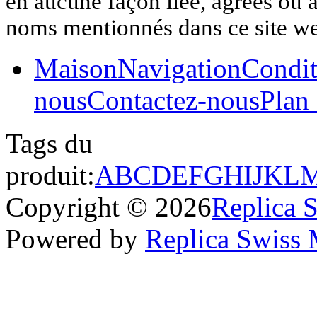
en aucune façon liée, agréés ou af
noms mentionnés dans ce site w
Maison
Navigation
Condit
nous
Contactez-nous
Plan 
Tags du
produit:
A
B
C
D
E
F
G
H
I
J
K
L
Copyright © 2026
Replica 
Powered by
Replica Swiss