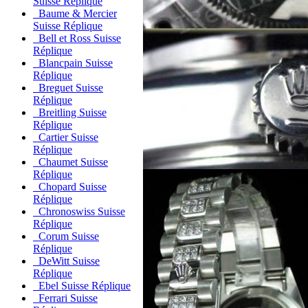
Suisse Réplique
Baume & Mercier
Suisse Réplique
Bell et Ross Suisse
Réplique
Blancpain Suisse
Réplique
Breguet Suisse
Réplique
Breitling Suisse
Réplique
Cartier Suisse
Réplique
Chaumet Suisse
Réplique
Chopard Suisse
Réplique
Chronoswiss Suisse
Réplique
Corum Suisse
Réplique
DeWitt Suisse
Réplique
Ebel Suisse Réplique
Ferrari Suisse