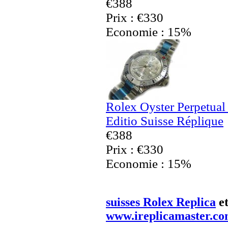
€388
Prix : €330
Economie : 15%
Rolex Oyster Perpetua
Editio Suisse Réplique
€388
Prix : €330
Economie : 15%
suisses Rolex Replica
e
www.ireplicamaster.c