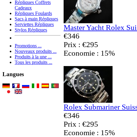
Répliques Coffrets
Cadeaux
Répliques Foulards
Sacs à main Répliques
Serviettes Répliques
Master Yacht Rolex Sui
Stylos Répliques
€346
Prix : €295
Promotions ...
Nouveaux produits ...
Economie : 15%
Produits à la une ...
Tous les produits ...
Langues
Rolex Submariner Suis
€346
Prix : €295
Economie : 15%