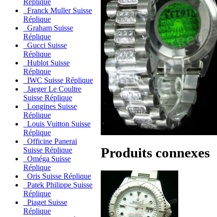
Réplique
Franck Muller Suisse
Réplique
Graham Suisse
Réplique
Gucci Suisse
Réplique
Hublot Suisse
Réplique
IWC Suisse Réplique
Jaeger Le Coultre
Suisse Réplique
Longines Suisse
Réplique
Louis Vuitton Suisse
Réplique
Officine Panerai
Produits connexes
Suisse Réplique
Oméga Suisse
Réplique
Oris Suisse Réplique
Patek Philippe Suisse
Réplique
Piaget Suisse
Réplique