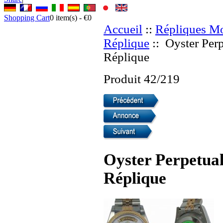
Shopping Cart
0
item(s) -
€0
Accueil
::
Répliques Mo
Réplique
:: Oyster Per
Réplique
Produit 42/219
Oyster Perpetual
Réplique