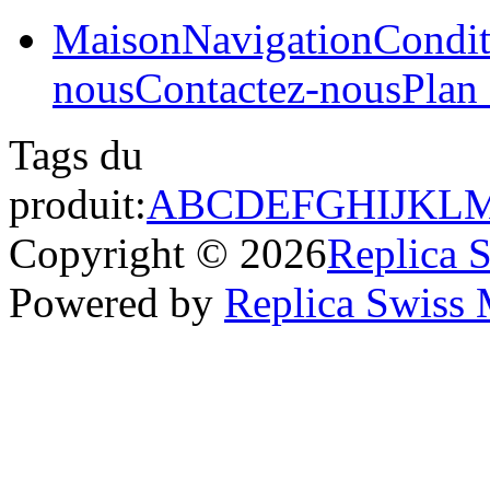
Maison
Navigation
Condit
nous
Contactez-nous
Plan 
Tags du
produit:
A
B
C
D
E
F
G
H
I
J
K
L
Copyright © 2026
Replica 
Powered by
Replica Swiss