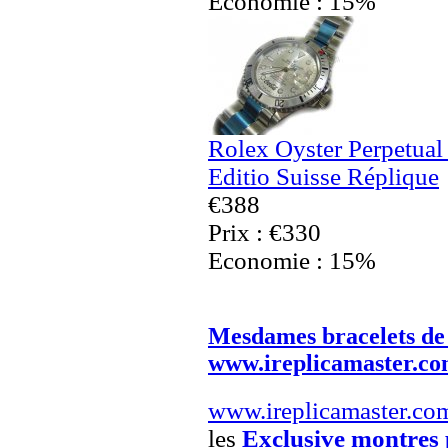
Economie : 15%
Rolex Oyster Perpetua
Editio Suisse Réplique
€388
Prix : €330
Economie : 15%
Mesdames bracelets de
www.ireplicamaster.c
www.ireplicamaster.co
les
Exclusive montres