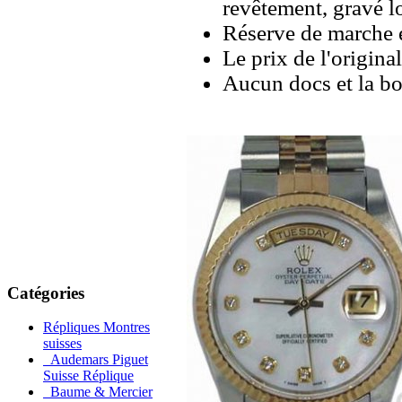
revêtement, gravé l
Réserve de marche e
Le prix de l'origina
Aucun docs et la bo
Catégories
Répliques Montres
suisses
Audemars Piguet
Suisse Réplique
Baume & Mercier