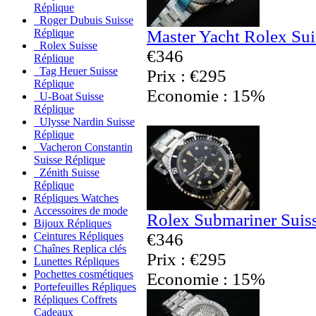
Réplique
Roger Dubuis Suisse
Master Yacht Rolex Sui
Réplique
Rolex Suisse
€346
Réplique
Tag Heuer Suisse
Prix : €295
Réplique
Economie : 15%
U-Boat Suisse
Réplique
Ulysse Nardin Suisse
Réplique
Vacheron Constantin
Suisse Réplique
Zénith Suisse
Réplique
Répliques Watches
Accessoires de mode
Rolex Submariner Suis
Bijoux Répliques
€346
Ceintures Répliques
Chaînes Replica clés
Prix : €295
Lunettes Répliques
Pochettes cosmétiques
Economie : 15%
Portefeuilles Répliques
Répliques Coffrets
Cadeaux