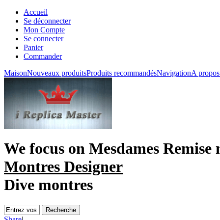
Accueil
Se déconnecter
Mon Compte
Se connecter
Panier
Commander
Maison
Nouveaux produits
Produits recommandés
Navigation
A propos
We focus on
Mesdames Remise 
Montres Designer
Dive montres
Share
|