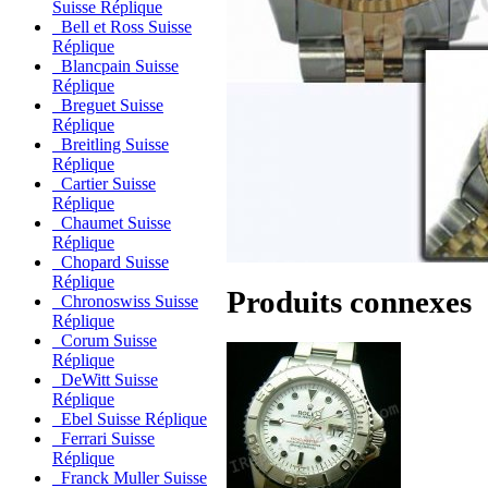
Suisse Réplique
Bell et Ross Suisse
Réplique
Blancpain Suisse
Réplique
Breguet Suisse
Réplique
Breitling Suisse
Réplique
Cartier Suisse
Réplique
Chaumet Suisse
Réplique
Chopard Suisse
Réplique
Produits connexes
Chronoswiss Suisse
Réplique
Corum Suisse
Réplique
DeWitt Suisse
Réplique
Ebel Suisse Réplique
Ferrari Suisse
Réplique
Franck Muller Suisse