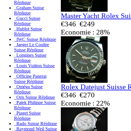
Réplique
Graham Suisse
Réplique
Master Yacht Rolex Sui
Gucci Suisse
€346
€249
Réplique
Hublot Suisse
Economie : 28%
Réplique
IWC Suisse Réplique
Jaeger Le Coultre
Suisse Réplique
Longines Suisse
Réplique
Louis Vuitton Suisse
Réplique
Officine Panerai
Suisse Réplique
Rolex Datejust Suisse 
Oméga Suisse
Réplique
€346
€270
Oris Suisse Réplique
Economie : 22%
Patek Philippe Suisse
Réplique
Piaget Suisse
Réplique
Rado Suisse Réplique
Raymond Weil Suisse