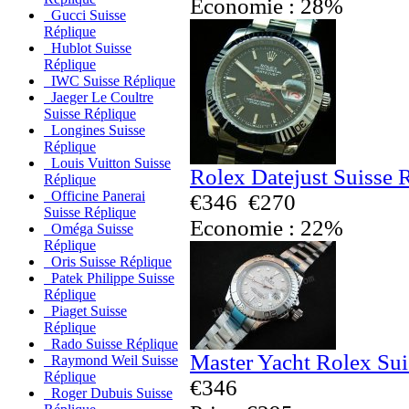
Economie : 28%
Gucci Suisse
Réplique
Hublot Suisse
Réplique
IWC Suisse Réplique
Jaeger Le Coultre
Suisse Réplique
Longines Suisse
Réplique
Louis Vuitton Suisse
Rolex Datejust Suisse 
Réplique
Officine Panerai
€346
€270
Suisse Réplique
Economie : 22%
Oméga Suisse
Réplique
Oris Suisse Réplique
Patek Philippe Suisse
Réplique
Piaget Suisse
Réplique
Rado Suisse Réplique
Master Yacht Rolex Sui
Raymond Weil Suisse
Réplique
€346
Roger Dubuis Suisse