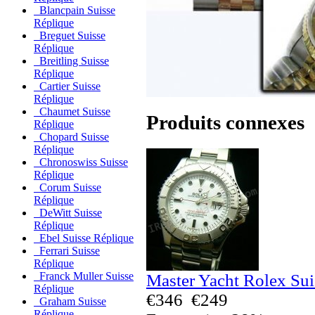
Blancpain Suisse
Réplique
Breguet Suisse
Réplique
Breitling Suisse
Réplique
Cartier Suisse
Réplique
Chaumet Suisse
Produits connexes
Réplique
Chopard Suisse
Réplique
Chronoswiss Suisse
Réplique
Corum Suisse
Réplique
DeWitt Suisse
Réplique
Ebel Suisse Réplique
Ferrari Suisse
Réplique
Franck Muller Suisse
Master Yacht Rolex Sui
Réplique
€346
€249
Graham Suisse
Réplique