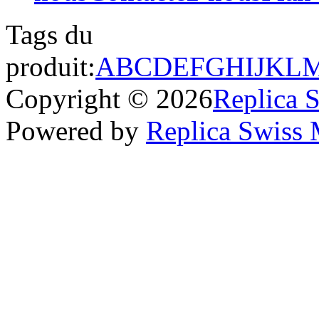
Tags du
produit:
A
B
C
D
E
F
G
H
I
J
K
L
Copyright © 2026
Replica 
Powered by
Replica Swiss