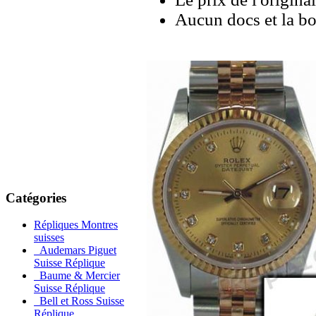
Aucun docs et la bo
Catégories
Répliques Montres
suisses
Audemars Piguet
Suisse Réplique
Baume & Mercier
Suisse Réplique
Bell et Ross Suisse
Réplique