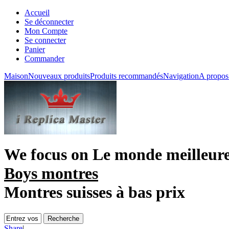
Accueil
Se déconnecter
Mon Compte
Se connecter
Panier
Commander
Maison
Nouveaux produits
Produits recommandés
Navigation
A propos
We focus on
Le monde meilleur
Boys montres
Montres suisses à bas prix
Share
|