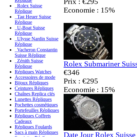
Prix : €295
Réplique
Rolex Suisse
Economie : 15%
Réplique
Tag Heuer Suisse
Réplique
U-Boat Suisse
Réplique
Ulysse Nardin Suisse
Réplique
Vacheron Constantin
Suisse Réplique
Zénith Suisse
Rolex Submariner Suis
Réplique
€346
Répliques Watches
Accessoires de mode
Prix : €295
Bijoux Répliques
Economie : 15%
Ceintures Répliques
Chaînes Replica clés
Lunettes Répliques
Pochettes cosmétiques
Portefeuilles Répliques
Répliques Coffrets
Cadeaux
Répliques Foulards
Sacs à main Répliques
Date Jour Rolex Suisse