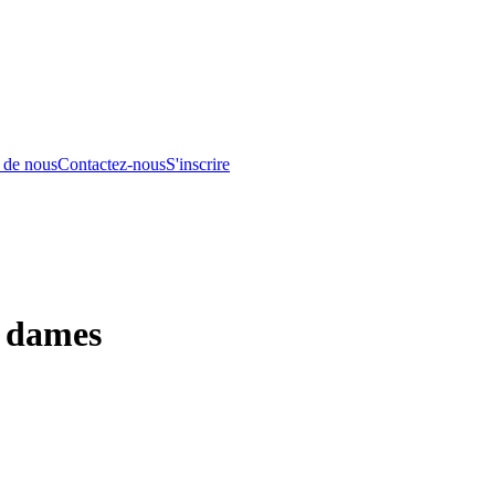
 de nous
Contactez-nous
S'inscrire
r dames