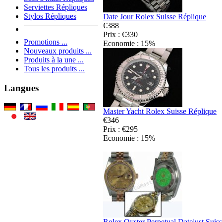
Serviettes Répliques
Stylos Répliques
Date Jour Rolex Suisse Réplique
€388
Prix : €330
Promotions ...
Economie : 15%
Nouveaux produits ...
Produits à la une ...
Tous les produits ...
Langues
Master Yacht Rolex Suisse Réplique
€346
Prix : €295
Economie : 15%
Rolex Oyster Perpetual Datejust Suis