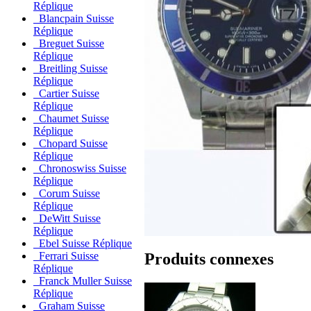
Réplique
Blancpain Suisse
Réplique
Breguet Suisse
Réplique
Breitling Suisse
Réplique
Cartier Suisse
Réplique
Chaumet Suisse
Réplique
Chopard Suisse
Réplique
Chronoswiss Suisse
Réplique
Corum Suisse
Réplique
DeWitt Suisse
Réplique
Ebel Suisse Réplique
Produits connexes
Ferrari Suisse
Réplique
Franck Muller Suisse
Réplique
Graham Suisse