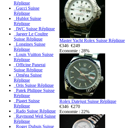
Réplique
Gucci Suisse
Réplique
Hublot Suisse
Réplique
IWC Suisse Réplique
Jaeger Le Coultre
Suisse Réplique
Master Yacht Rolex Suisse Réplique
Longines Suisse
€346
€249
Réplique
Economie : 28%
Louis Vuitton Suisse
Réplique
Officine Panerai
Suisse Réplique
Oméga Suisse
Réplique
Oris Suisse Réplique
Patek Philippe Suisse
Réplique
Piaget Suisse
Rolex Datejust Suisse Réplique
Réplique
€346
€270
Rado Suisse Réplique
Economie : 22%
Raymond Weil Suisse
Réplique
Roger Dubuis Suisse