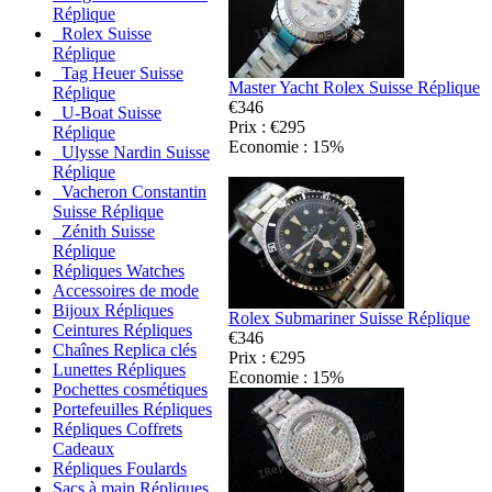
Réplique
Rolex Suisse
Réplique
Tag Heuer Suisse
Master Yacht Rolex Suisse Réplique
Réplique
€346
U-Boat Suisse
Prix : €295
Réplique
Economie : 15%
Ulysse Nardin Suisse
Réplique
Vacheron Constantin
Suisse Réplique
Zénith Suisse
Réplique
Répliques Watches
Accessoires de mode
Bijoux Répliques
Rolex Submariner Suisse Réplique
Ceintures Répliques
€346
Chaînes Replica clés
Prix : €295
Lunettes Répliques
Economie : 15%
Pochettes cosmétiques
Portefeuilles Répliques
Répliques Coffrets
Cadeaux
Répliques Foulards
Sacs à main Répliques