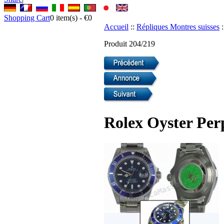
Shopping Cart
0
item(s) -
€0
Accueil
::
Répliques Montres suisses
:
Produit 204/219
Rolex Oyster Per