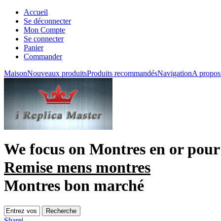
Accueil
Se déconnecter
Mon Compte
Se connecter
Panier
Commander
Maison
Nouveaux produits
Produits recommandés
Navigation
A propos
We focus on
Montres en or pou
Remise mens montres
Montres bon marché
Share
|