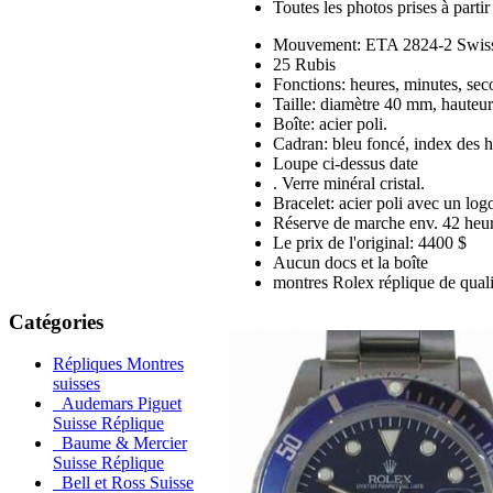
Toutes les photos prises à part
Mouvement: ETA 2824-2 Swiss 
25 Rubis
Fonctions: heures, minutes, sec
Taille: diamètre 40 mm, haute
Boîte: acier poli.
Cadran: bleu foncé, index des 
Loupe ci-dessus date
. Verre minéral cristal.
Bracelet: acier poli avec un log
Réserve de marche env. 42 heur
Le prix de l'original: 4400 $
Aucun docs et la boîte
montres Rolex réplique de quali
Catégories
Répliques Montres
suisses
Audemars Piguet
Suisse Réplique
Baume & Mercier
Suisse Réplique
Bell et Ross Suisse