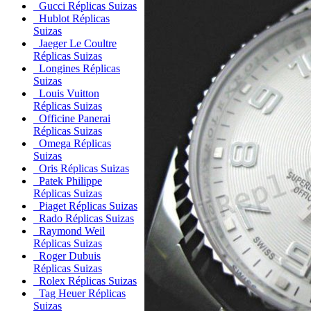
Gucci Réplicas Suizas
Hublot Réplicas
Suizas
Jaeger Le Coultre
Réplicas Suizas
Longines Réplicas
Suizas
Louis Vuitton
Réplicas Suizas
Officine Panerai
Réplicas Suizas
Omega Réplicas
Suizas
Oris Réplicas Suizas
Patek Philippe
Réplicas Suizas
Piaget Réplicas Suizas
Rado Réplicas Suizas
Raymond Weil
Réplicas Suizas
Roger Dubuis
Réplicas Suizas
Rolex Réplicas Suizas
Tag Heuer Réplicas
Suizas