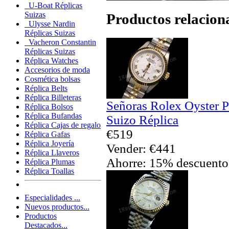
U-Boat Réplicas
Suizas
Productos relacion
Ulysse Nardin
Réplicas Suizas
Vacheron Constantin
Réplicas Suizas
Réplica Watches
Accesorios de moda
Cosmética bolsas
Réplica Belts
Réplica Billeteras
Señoras Rolex Oyster P
Réplica Bolsos
Réplica Bufandas
Suizo Réplica
Réplica Cajas de regalo
€519
Réplica Gafas
Réplica Joyería
Vender: €441
Réplica Llaveros
Ahorre: 15% descuento
Réplica Plumas
Réplica Toallas
Especialidades ...
Nuevos productos...
Productos
Destacados...