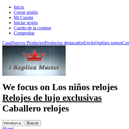
Inicio
Cerrar sesión
Mi Cuenta
Iniciar sesión
Carrito de la compra
Comprobar
Casa
Nuevos Productos
Productos destacados
Envío
Quiénes somos
Con
We focus on
Los niños relojes
Relojes de lujo exclusivas
Caballero relojes
Share
|