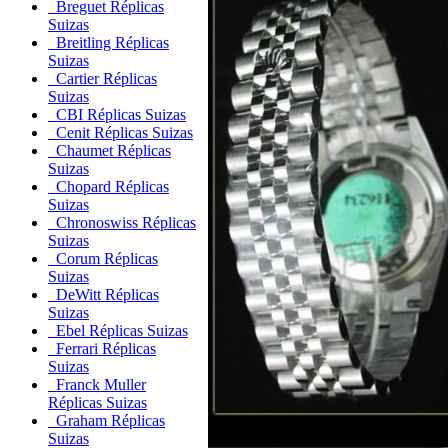
Breguet Réplicas
Suizas
Breitling Réplicas
Suizas
Cartier Réplicas
Suizas
CBI Réplicas Suizas
Cenit Réplicas Suizas
Chaumet Réplicas
Suizas
Chopard Réplicas
Suizas
Chronoswiss Réplicas
Suizas
Corum Réplicas
Suizas
DeWitt Réplicas
Suizas
Ebel Réplicas Suizas
Ferrari Réplicas
Suizas
Franck Muller
Réplicas Suizas
Graham Réplicas
Suizas