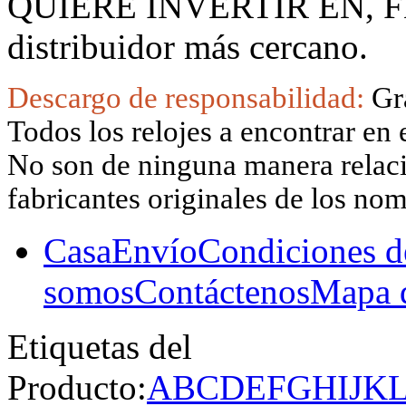
QUIERE INVERTIR EN, F
distribuidor más cercano.
Descargo de responsabilidad:
Gr
Todos los relojes a encontrar en 
No son de ninguna manera relacio
fabricantes originales de los no
Casa
Envío
Condiciones d
somos
Contáctenos
Mapa d
Etiquetas del
Producto:
A
B
C
D
E
F
G
H
I
J
K