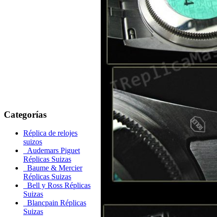
Categorías
Réplica de relojes
suizos
Audemars Piguet
Réplicas Suizas
Baume & Mercier
Réplicas Suizas
Bell y Ross Réplicas
Suizas
Blancpain Réplicas
Suizas